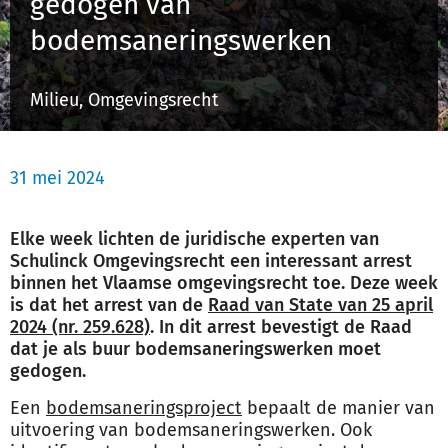
gedogen van
Schulinck Omgevingsrecht Databank
bodemsaneringswerken
Over ons
Milieu, Omgevingsrecht
Contact
31 mei 2024
Inloggen
Elke week lichten de juridische experten van
Registreren
Schulinck Omgevingsrecht een interessant arrest
binnen het Vlaamse omgevingsrecht toe. Deze week
is dat het arrest van de
Raad van State van 25 april
2024 (nr. 259.628)
. In dit arrest bevestigt de Raad
dat je als buur bodemsaneringswerken moet
gedogen.
Een
bodemsaneringsproject
bepaalt de manier van
uitvoering van bodemsaneringswerken. Ook