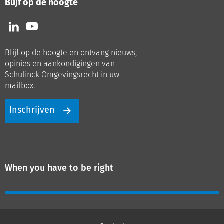
Blijf op de hoogte
Volg
Volg
ons
ons
op
op
Blijf op de hoogte en ontvang nieuws,
LinkedIn
Youtube
opinies en aankondigingen van
Schulinck Omgevingsrecht in uw
mailbox.
Inschrijven
When you have to be right