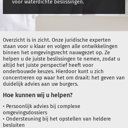
voor waterdichte beslissingen.
Schulinck Omgevingsrecht Databank
Over ons
Contact
Overzicht is in zicht. Onze juridische experten
staan voor u klaar en volgen alle ontwikkelingen
Inloggen
binnen het omgevingsrecht nauwgezet op. Ze
helpen u de juiste beslissingen te nemen, zodat u
altijd het juiste perspectief heeft voor
Registreren
onderbouwde keuzes. Hierdoor kunt u zich
concentreren op waar het om draait: het geven van
duidelijk advies aan uw burgers.
Hoe kunnen wij u helpen?
• Persoonlijk advies bij complexe
omgevingsdossiers
• Ondersteuning bij het opstellen van heldere
besluiten