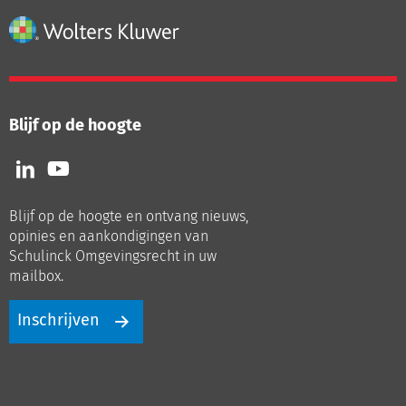
Blijf op de hoogte
Volg
Volg
ons
ons
op
op
Blijf op de hoogte en ontvang nieuws,
LinkedIn
Youtube
opinies en aankondigingen van
Schulinck Omgevingsrecht in uw
mailbox.
Inschrijven