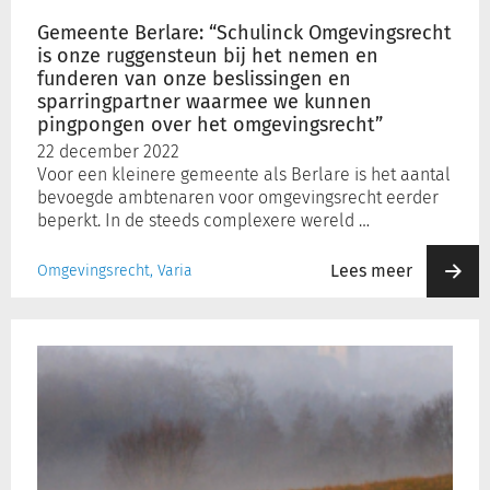
het
Gemeente Berlare: “Schulinck Omgevingsrecht
nemen
is onze ruggensteun bij het nemen en
en
funderen van onze beslissingen en
funderen
sparringpartner waarmee we kunnen
van
pingpongen over het omgevingsrecht”
onze
22 december 2022
beslissingen
Voor een kleinere gemeente als Berlare is het aantal
en
bevoegde ambtenaren voor omgevingsrecht eerder
sparringpartner
beperkt. In de steeds complexere wereld …
waarmee
we
Lees meer
Omgevingsrecht, Varia
kunnen
pingpongen
Gemeente
over
Herne:
het
“Alle
omgevingsrecht”
relevante
informatie
gebundeld
en