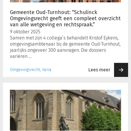
compleet
Schulinck Omgevingsrecht Databank
overzicht
Gemeente Oud-Turnhout: “Schulinck
van
Omgevingsrecht geeft een compleet overzicht
Over ons
alle
van alle wetgeving en rechtspraak.”
wetgeving
9 oktober 2025
Contact
en
Samen met zijn 4 collega’s behandelt Kristof Eykens,
rechtspraak.”
omgevingsambtenaar bij de gemeente Oud-Turnhout,
jaarlijks ongeveer 300 aanvragen. Die dossiers
Inloggen
variëren …
Lees meer
Omgevingsrecht, Varia
Registreren
Gemeente
Pittem:
“Schulinck
Omgevingsrecht
zorgt
voor
snelle,
accurate