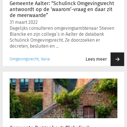
vraag
Gemeente Aalter: “Schulinck Omgevingsrecht
en
antwoordt op de ‘waarom’-vraag en daar zit
daar
de meerwaarde”
zit
31 maart 2022
de
Dagelijks consulteren omgevingsambtenaar Stieven
meerwaarde”
Blancke en zijn collega’s in Aalter de databank
Schulinck Omgevingsrecht. Ze doorzoeken er
decreten, besluiten en …
Lees meer
Omgevingsrecht, Varia
Gemeente
Buggenhout:
“Schulinck
Omgevingsrecht
is
een
goede
ondersteuning
in