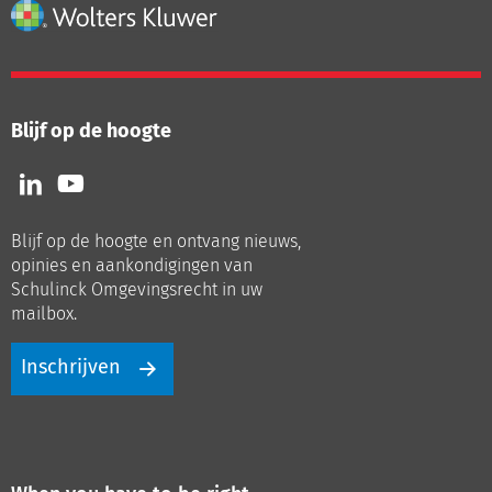
Blijf op de hoogte
Volg
Volg
ons
ons
op
op
Blijf op de hoogte en ontvang nieuws,
LinkedIn
Youtube
opinies en aankondigingen van
Schulinck Omgevingsrecht in uw
mailbox.
Inschrijven