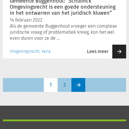
Gemeente Buggenhout: “Schulinck
het
Omgevingsrecht is een goede ondersteuning
ontwarren
in het ontwarren van het juridisch kluwen”
van
14 februari 2022
het
Als de gemeente Buggenhout vroeger een complexe
juridisch
juridische vraag of problematiek kreeg, kon het wel
kluwen”
even duren voor ze de …
Lees meer
Omgevingsrecht, Varia
1
2