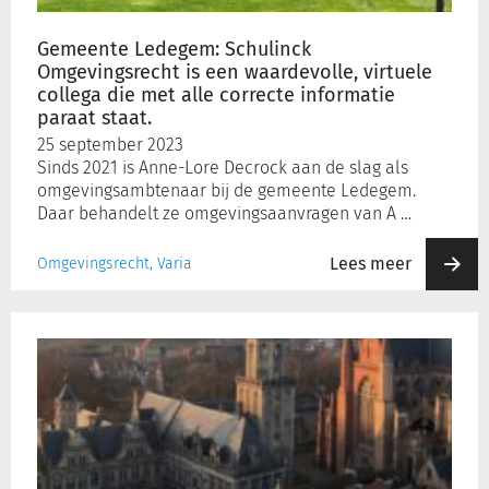
virtuele
collega
Gemeente Ledegem: Schulinck
die
Omgevingsrecht is een waardevolle, virtuele
met
collega die met alle correcte informatie
alle
paraat staat.
correcte
25 september 2023
informatie
Sinds 2021 is Anne-Lore Decrock aan de slag als
paraat
omgevingsambtenaar bij de gemeente Ledegem.
staat.
Daar behandelt ze omgevingsaanvragen van A …
Lees meer
Omgevingsrecht, Varia
Stad
Veurne:
“Je
kan
bij
Schulinck
Omgevingsrecht