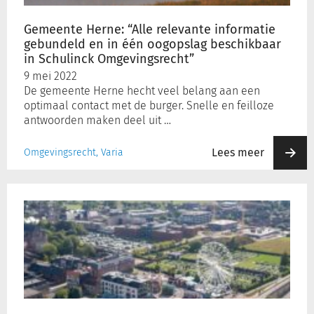
in
één
Gemeente Herne: “Alle relevante informatie
oogopslag
gebundeld en in één oogopslag beschikbaar
beschikbaar
in Schulinck Omgevingsrecht”
in
9 mei 2022
Schulinck
De gemeente Herne hecht veel belang aan een
Omgevingsrecht”
optimaal contact met de burger. Snelle en feilloze
antwoorden maken deel uit …
Lees meer
Omgevingsrecht, Varia
Gemeente
Aalter:
“Schulinck
Omgevingsrecht
antwoordt
op
de
‘waarom’-