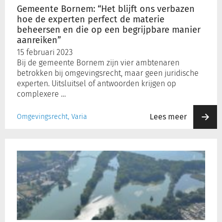
experten
Gemeente Bornem: “Het blijft ons verbazen
perfect
hoe de experten perfect de materie
de
beheersen en die op een begrijpbare manier
materie
aanreiken”
beheersen
15 februari 2023
en
Bij de gemeente Bornem zijn vier ambtenaren
die
betrokken bij omgevingsrecht, maar geen juridische
op
experten. Uitsluitsel of antwoorden krijgen op
een
complexere …
begrijpbare
manier
Lees meer
Omgevingsrecht, Varia
aanreiken”
Gemeente
Berlare:
“Schulinck
Omgevingsrecht
is
onze
ruggensteun
bij