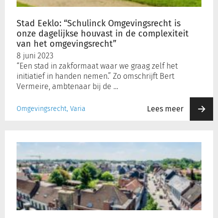
houvast
in
Stad Eeklo: “Schulinck Omgevingsrecht is
de
onze dagelijkse houvast in de complexiteit
complexiteit
van het omgevingsrecht”
van
8 juni 2023
het
“Een stad in zakformaat waar we graag zelf het
omgevingsrecht”
initiatief in handen nemen.” Zo omschrijft Bert
Vermeire, ambtenaar bij de …
Lees meer
Omgevingsrecht, Varia
Gemeente
Bornem:
“Het
blijft
ons
verbazen
hoe
de