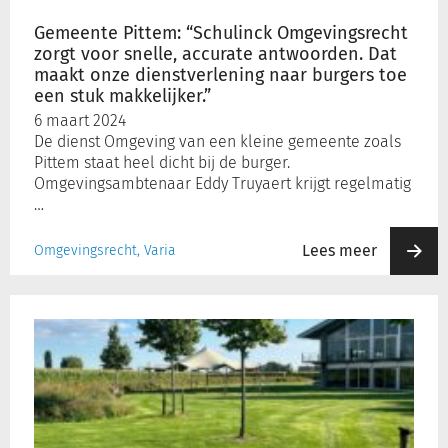
antwoorden.
Gemeente Pittem: “Schulinck Omgevingsrecht
Dat
zorgt voor snelle, accurate antwoorden. Dat
maakt
maakt onze dienstverlening naar burgers toe
onze
een stuk makkelijker.”
dienstverlening
6 maart 2024
naar
De dienst Omgeving van een kleine gemeente zoals
burgers
Pittem staat heel dicht bij de burger.
toe
Omgevingsambtenaar Eddy Truyaert krijgt regelmatig
een
…
stuk
makkelijker.”
Lees meer
Omgevingsrecht, Varia
Gemeente
Ledegem:
Schulinck
Omgevingsrecht
is
een
waardevolle,