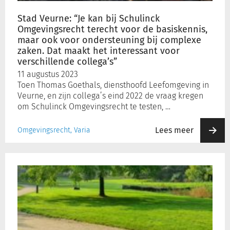
terecht
voor
Stad Veurne: “Je kan bij Schulinck
de
Omgevingsrecht terecht voor de basiskennis,
basiskennis,
maar ook voor ondersteuning bij complexe
maar
zaken. Dat maakt het interessant voor
ook
verschillende collega’s”
voor
11 augustus 2023
ondersteuning
Toen Thomas Goethals, diensthoofd Leefomgeving in
bij
Veurne, en zijn collega’s eind 2022 de vraag kregen
complexe
om Schulinck Omgevingsrecht te testen, …
zaken.
Dat
Lees meer
Omgevingsrecht, Varia
maakt
het
Stad
interessant
Eeklo:
voor
“Schulinck
verschillende
Omgevingsrecht
collega’s”
is
onze
dagelijkse