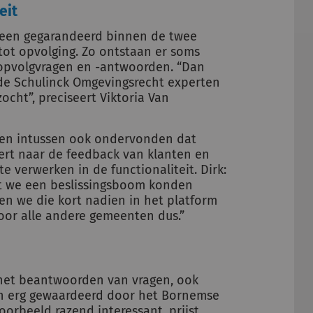
eit
leen gegarandeerd binnen de twee
tot opvolging. Zo ontstaan er soms
opvolgvragen en -antwoorden. “Dan
de Schulinck Omgevingsrecht experten
cht”, preciseert Viktoria Van
n intussen ook ondervonden dat
ert naar de feedback van klanten en
e verwerken in de functionaliteit. Dirk:
at we een beslissingsboom konden
n we die kort nadien in het platform
or alle andere gemeenten dus.”
 het beantwoorden van vragen, ook
n erg gewaardeerd door het Bornemse
orbeeld razend interessant, prijst