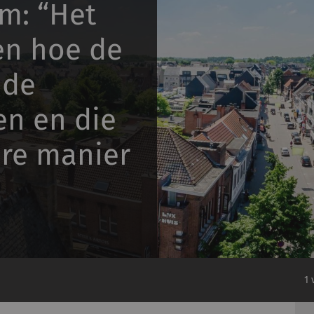
m: “Het
zen hoe de
 de
en en die
are manier
1 