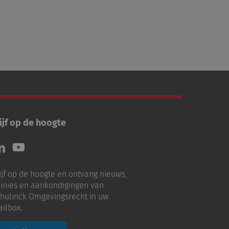
ijf op de hoogte
lg
Volg
ns
ons
p
op
ijf op de hoogte en ontvang nieuws,
nkedIn
Youtube
inies en aankondigingen van
hulinck Omgevingsrecht in uw
ilbox.