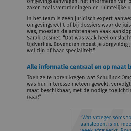
omgevingsaanvragen, het informeren van 
zaken zoals verordeningen en ruimtelijke u
In het team is geen juridisch expert aanwez
omgevingsrecht of bij dossiers waar de juis
was, moesten de ambtenaren vaak aankloppe
Sarah Desmet: “Dat was vaak heel omslach
tijdverlies. Bovendien moest je zorgvuldig 
wel zijn of haar specialiteit.”
Alle informatie centraal en op maat
Toen ze te horen kregen wat Schulinck Om
was hun interesse meteen gewekt, vervolgt 
maat beschikbaar, met de nodige toelichti
naar!”
Wat vroeger soms t
aanslepen, is nu me
week afgewerkt. Bov