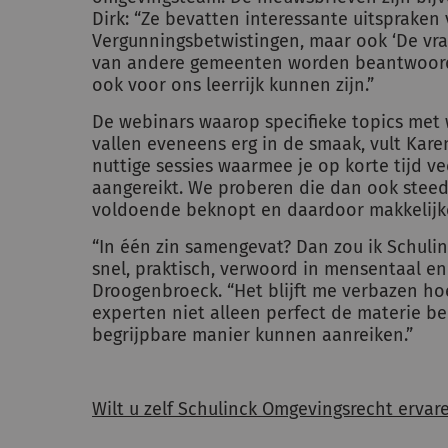
Dirk: “Ze bevatten interessante uitspraken
Vergunningsbetwistingen, maar ook ‘De vraa
van andere gemeenten worden beantwoord 
ook voor ons leerrijk kunnen zijn.”
De webinars waarop specifieke topics met
vallen eveneens erg in de smaak, vult Karen
nuttige sessies waarmee je op korte tijd ve
aangereikt. We proberen die dan ook steeds
voldoende beknopt en daardoor makkelijke
“In één zin samengevat? Dan zou ik Schuli
snel, praktisch, verwoord in mensentaal en j
Droogenbroeck. “Het blijft me verbazen h
experten niet alleen perfect de materie b
begrijpbare manier kunnen aanreiken.”
Wilt u zelf Schulinck Omgevingsrecht erva