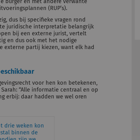
de burger en met andere verwante
itvoeringsplannen (RUP’s).
ig, dus bij specifieke vragen rond
te juridische interpretatie belangrijk
n bij een externe jurist, vertelt
tig en dus ook met het nodige
je externe partij kiezen, want elk had
 beschikbaar
gevingsrecht voor hen kon betekenen,
Sarah: “Alle informatie centraal en op
ng erbij: daar hadden we wel oren
ot drie weken kon
estal binnen de
endien zijn we