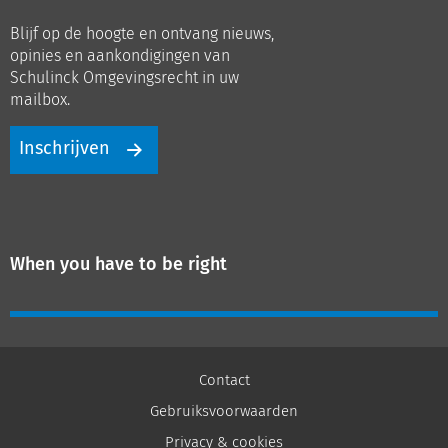
op
op
Blijf op de hoogte en ontvang nieuws,
LinkedIn
Youtube
opinies en aankondigingen van
Schulinck Omgevingsrecht in uw
mailbox.
Inschrijven
When you have to be right
Contact
Gebruiksvoorwaarden
Privacy & cookies