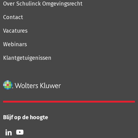
Over Schulinck Omgevingsrecht
Contact
Vacatures
Webinars
Klantgetuigenissen
Blijf op de hoogte
Volg
Volg
ons
ons