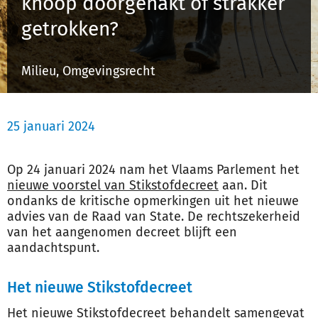
knoop doorgehakt of strakker
Schulinck Omgevingsrecht Databank
getrokken?
Over ons
Milieu, Omgevingsrecht
Contact
25 januari 2024
Inloggen
Op 24 januari 2024 nam het Vlaams Parlement het
Registreren
nieuwe voorstel van Stikstofdecreet
aan. Dit
ondanks de kritische opmerkingen uit het nieuwe
advies van de Raad van State. De rechtszekerheid
van het aangenomen decreet blijft een
aandachtspunt.
Het nieuwe Stikstofdecreet
Het nieuwe Stikstofdecreet behandelt samengevat