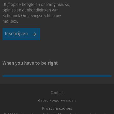
op
op
Blijf op de hoogte en ontvang nieuws,
LinkedIn
Youtube
opinies en aankondigingen van
Schulinck Omgevingsrecht in uw
mailbox.
Inschrijven
When you have to be right
Contact
Gebruiksvoorwaarden
Privacy & cookies