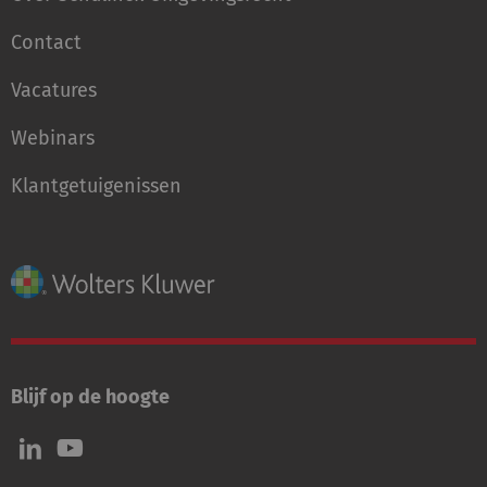
Contact
Vacatures
Webinars
Klantgetuigenissen
Blijf op de hoogte
Volg
Volg
ons
ons