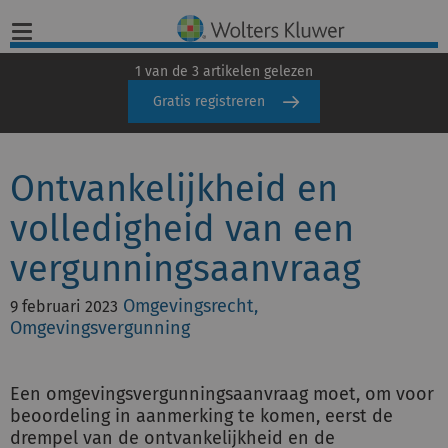
1 van de 3 artikelen gelezen
Gratis registreren
Home
Ontvankelijkheid en
Nieuws
volledigheid van een
Opinies
vergunningsaanvraag
Infographics
Omgevingsrecht,
9 februari 2023
Omgevingsvergunning
Producten
Opleidingen
Een omgevingsvergunningsaanvraag moet, om voor
beoordeling in aanmerking te komen, eerst de
Juridisch Advies
drempel van de ontvankelijkheid en de