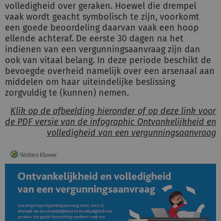
volledigheid over geraken. Hoewel die drempel
Schulinck Omgevingsrecht Databank
vaak wordt geacht symbolisch te zijn, voorkomt
een goede beoordeling daarvan vaak een hoop
Over ons
ellende achteraf. De eerste 30 dagen na het
indienen van een vergunningsaanvraag zijn dan
Contact
ook van vitaal belang. In deze periode beschikt de
bevoegde overheid namelijk over een arsenaal aan
middelen om haar uiteindelijke beslissing
Inloggen
zorgvuldig te (kunnen) nemen.
Klik op de afbeelding hieronder of op deze link voor
Registreren
de PDF versie van de infographic Ontvankelijkheid en
volledigheid van een vergunningsaanvraag