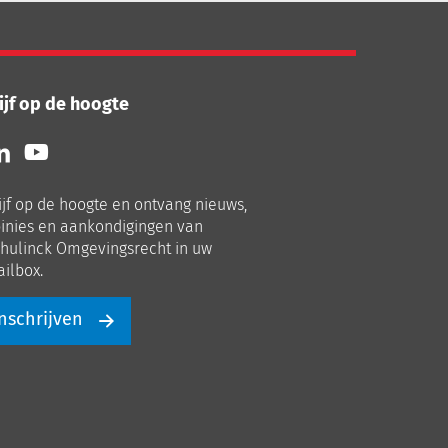
ijf op de hoogte
lg
Volg
ns
ons
p
op
ijf op de hoogte en ontvang nieuws,
nkedIn
Youtube
inies en aankondigingen van
hulinck Omgevingsrecht in uw
ilbox.
nschrijven