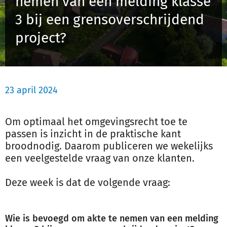
nemen van een melding klasse
Schulinck Omgevingsrecht Databank
3 bij een grensoverschrijdend
project?
Over ons
Contact
23 april 2024
Inloggen
Om optimaal het omgevingsrecht toe te
Registreren
passen is inzicht in de praktische kant
broodnodig. Daarom publiceren we wekelijks
een veelgestelde vraag van onze klanten.
Deze week is dat de volgende vraag:
Wie is bevoegd om akte te nemen van een melding