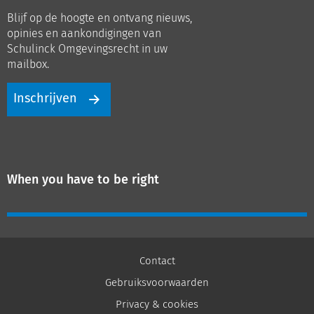
op
op
Blijf op de hoogte en ontvang nieuws,
LinkedIn
Youtube
opinies en aankondigingen van
Schulinck Omgevingsrecht in uw
mailbox.
Inschrijven
When you have to be right
Contact
Gebruiksvoorwaarden
Privacy & cookies