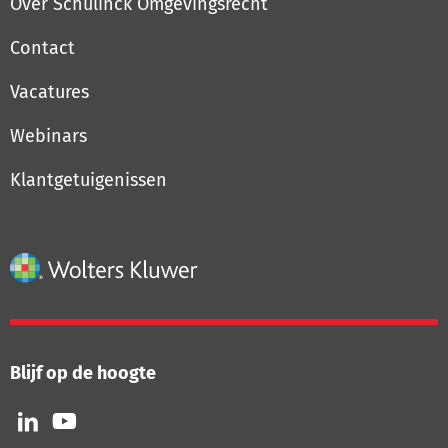
Over Schulinck Omgevingsrecht
Contact
Vacatures
Webinars
Klantgetuigenissen
Blijf op de hoogte
Volg
Volg
ons
ons