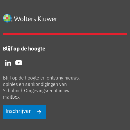
Blijf op de hoogte
Volg
Volg
ons
ons
op
op
Blijf op de hoogte en ontvang nieuws,
LinkedIn
Youtube
opinies en aankondigingen van
Schulinck Omgevingsrecht in uw
mailbox.
Inschrijven