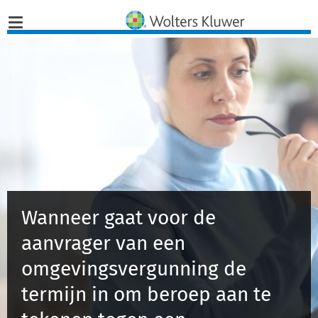
Home
Nieuws
Opinies
Infographics
Wanneer gaat voor de
Producten
aanvrager van een
omgevingsvergunning de
Opleidingen
termijn in om beroep aan te
Juridisch Advies