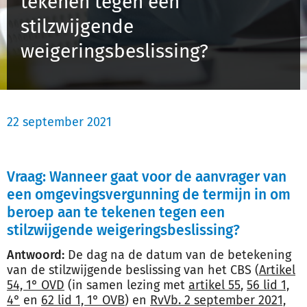
tekenen tegen een
Schulinck Omgevingsrecht Databank
stilzwijgende
weigeringsbeslissing?
Over ons
Contact
22 september 2021
Inloggen
Registreren
Vraag: Wanneer gaat voor de aanvrager van
een omgevingsvergunning de termijn in om
beroep aan te tekenen tegen een
stilzwijgende weigeringsbeslissing?
Antwoord:
De dag na de datum van de betekening
van de stilzwijgende beslissing van het CBS (
Artikel
54, 1° OVD
(in samen lezing met
artikel 55
,
56 lid 1,
4°
en
62 lid 1, 1° OVB
) en
RvVb. 2 september 2021,