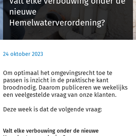
Valt elke verbouwing onder de
Schulinck Omgevingsrecht Databank
nieuwe
Hemelwaterverordening?
Over ons
Contact
24 oktober 2023
Inloggen
Om optimaal het omgevingsrecht toe te
Registreren
passen is inzicht in de praktische kant
broodnodig. Daarom publiceren we wekelijks
een veelgestelde vraag van onze klanten.
Deze week is dat de volgende vraag:
Valt elke verbouwing onder de nieuwe