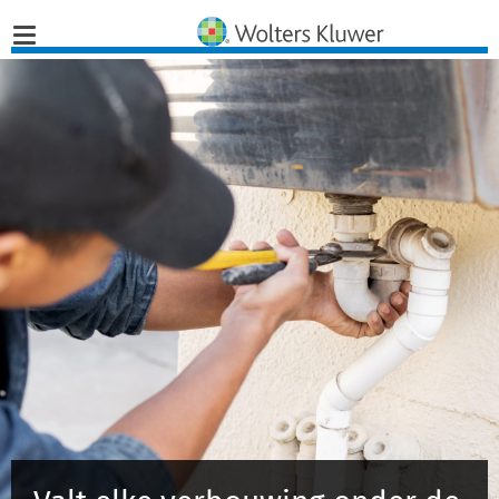
Home
Nieuws
Opinies
Infographics
Producten
Opleidingen
Juridisch Advies