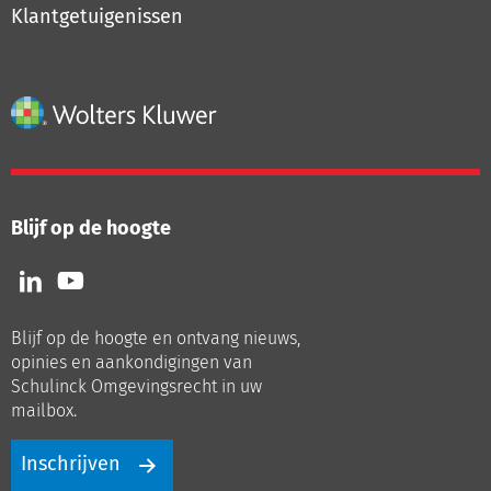
Klantgetuigenissen
Blijf op de hoogte
Volg
Volg
ons
ons
op
op
Blijf op de hoogte en ontvang nieuws,
LinkedIn
Youtube
opinies en aankondigingen van
Schulinck Omgevingsrecht in uw
mailbox.
Inschrijven