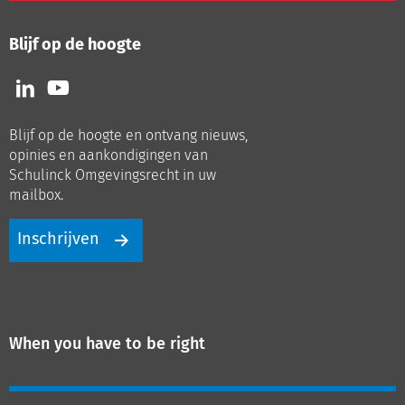
Blijf op de hoogte
Volg
Volg
ons
ons
op
op
Blijf op de hoogte en ontvang nieuws,
LinkedIn
Youtube
opinies en aankondigingen van
Schulinck Omgevingsrecht in uw
mailbox.
Inschrijven
When you have to be right