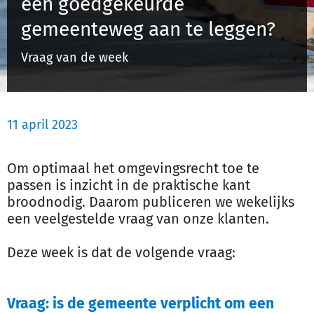
een goedgekeurde
Schulinck Omgevingsrecht Databank
gemeenteweg aan te leggen?
Over ons
Vraag van de week
Contact
11 april 2023
Inloggen
Om optimaal het omgevingsrecht toe te
Registreren
passen is inzicht in de praktische kant
broodnodig. Daarom publiceren we wekelijks
een veelgestelde vraag van onze klanten.
Deze week is dat de volgende vraag:
Vraag: is de gemeente verplicht om een