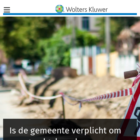
Home
Nieuws
Opinies
Infographics
Producten
Opleidingen
Is de gemeente verplicht om
Juridisch Advies