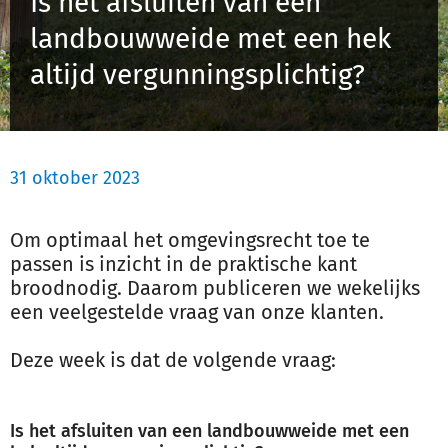
Is het afsluiten van een
Schulinck Omgevingsrecht Databank
landbouwweide met een hek
altijd vergunningsplichtig?
Over ons
Contact
31 oktober 2023
Inloggen
Om optimaal het omgevingsrecht toe te
Registreren
passen is inzicht in de praktische kant
broodnodig. Daarom publiceren we wekelijks
een veelgestelde vraag van onze klanten.
Deze week is dat de volgende vraag:
Is het afsluiten van een landbouwweide met een