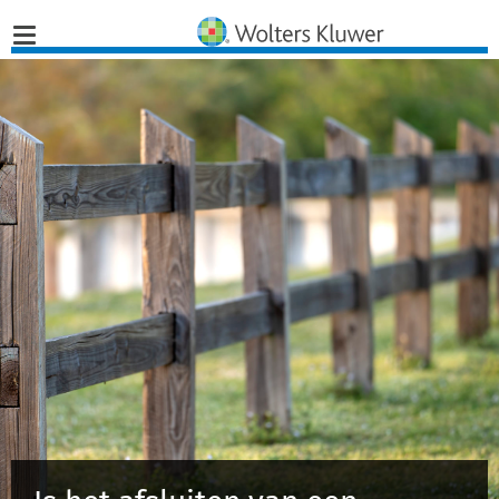
Home
Nieuws
Opinies
Infographics
Producten
Opleidingen
Juridisch Advies