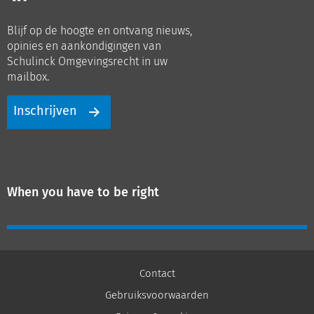
ons
ons
op
op
Blijf op de hoogte en ontvang nieuws,
LinkedIn
Youtube
opinies en aankondigingen van
Schulinck Omgevingsrecht in uw
mailbox.
Inschrijven
When you have to be right
Contact
Gebruiksvoorwaarden