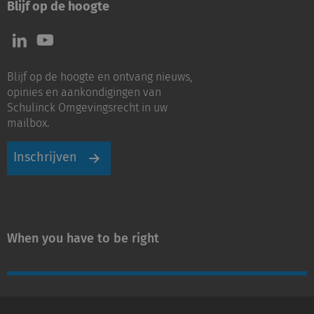
Blijf op de hoogte
Volg
Volg
ons
ons
op
op
Blijf op de hoogte en ontvang nieuws,
LinkedIn
Youtube
opinies en aankondigingen van
Schulinck Omgevingsrecht in uw
mailbox.
Inschrijven
When you have to be right