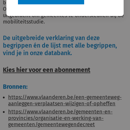
bereikbaarheid onderzocht worden. De Vlaamse
Overheid heeft in 2018 een
nieuw richtlijnenboek
uitgebracht om gemeentes te ondersteunen bij de
mobiliteitsstudie.
De uitgebreide verklaring van deze
begrippen én de lijst met alle begrippen,
vind je in onze databank.
Kies hier voor een abonnement
Bronnen:
https://www.vlaanderen.be/een-gemeenteweg-
aanleggen-verplaatsen-wijzigen-of-opheffen
https://www.vlaanderen.be/gemeenten-en-
provincies/organisatie-en-werking-van-
gemeenten/gemeentewegendecreet