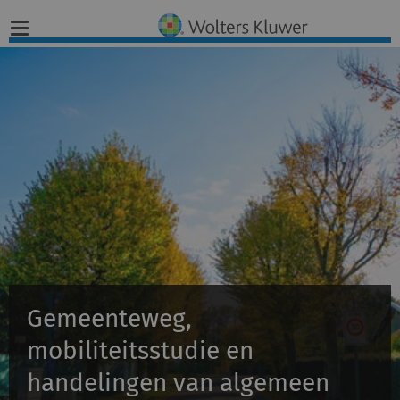
Home
Nieuws
Opinies
Infographics
Producten
Gemeenteweg,
Opleidingen
mobiliteitsstudie en
handelingen van algemeen
Juridisch Advies