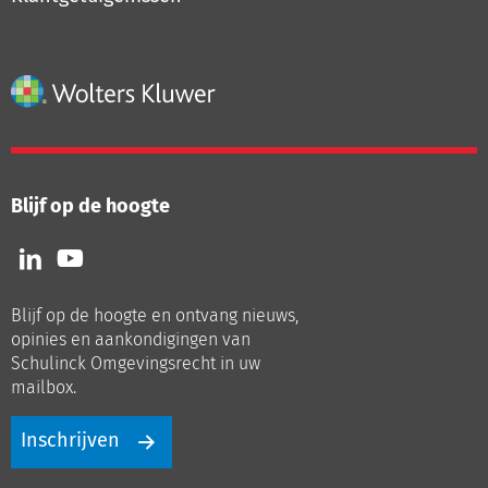
Blijf op de hoogte
Volg
Volg
ons
ons
op
op
Blijf op de hoogte en ontvang nieuws,
LinkedIn
Youtube
opinies en aankondigingen van
Schulinck Omgevingsrecht in uw
mailbox.
Inschrijven