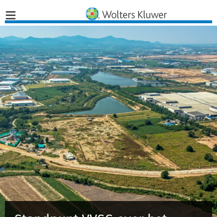
Home
Nieuws
Opinies
Infographics
Producten
Opleidingen
Juridisch Advies