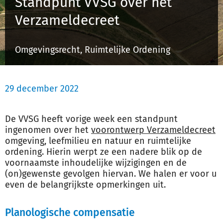
Standpunt VVSG over het
Schulinck Omgevingsrecht Databank
Verzameldecreet
Over ons
Omgevingsrecht, Ruimtelijke Ordening
Contact
29 december 2022
Inloggen
De VVSG heeft vorige week een standpunt
Registreren
ingenomen over het
voorontwerp Verzameldecreet
omgeving, leefmilieu en natuur en ruimtelijke
ordening. Hierin werpt ze een nadere blik op de
voornaamste inhoudelijke wijzigingen en de
(on)gewenste gevolgen hiervan. We halen er voor u
even de belangrijkste opmerkingen uit.
Planologische compensatie