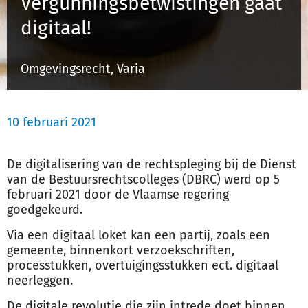
Vergunningsbetwistingen gaat
Schulinck Omgevingsrecht Databank
digitaal!
Over ons
Omgevingsrecht, Varia
Contact
10 februari 2021
Inloggen
De digitalisering van de rechtspleging bij de Dienst
Registreren
van de Bestuursrechtscolleges (DBRC) werd op 5
februari 2021 door de Vlaamse regering
goedgekeurd.
Via een digitaal loket kan een partij, zoals een
gemeente, binnenkort verzoekschriften,
processtukken, overtuigingsstukken ect. digitaal
neerleggen.
De digitale revolutie die zijn intrede doet binnen