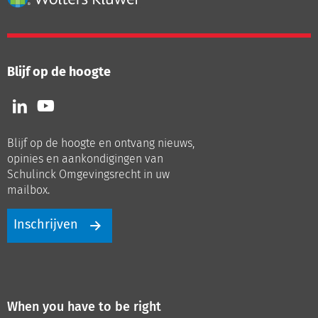
Blijf op de hoogte
Volg
Volg
ons
ons
op
op
Blijf op de hoogte en ontvang nieuws,
LinkedIn
Youtube
opinies en aankondigingen van
Schulinck Omgevingsrecht in uw
mailbox.
Inschrijven
When you have to be right