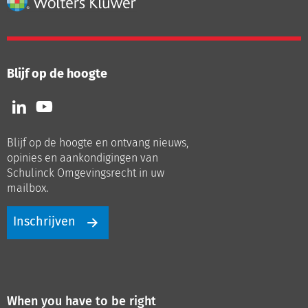
Blijf op de hoogte
Volg
Volg
ons
ons
op
op
Blijf op de hoogte en ontvang nieuws,
LinkedIn
Youtube
opinies en aankondigingen van
Schulinck Omgevingsrecht in uw
mailbox.
Inschrijven
When you have to be right