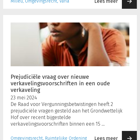
Lees meer
Milieu, Omgevingsrecht, Varia
Prejudiciële
vraag
over
nieuwe
verkavelingsvoorschriften
in
een
oude
verkaveling
Prejudiciële vraag over nieuwe
verkavelingsvoorschriften in een oude
verkaveling
23 mei 2024
De Raad voor Vergunningsbetwistingen heeft 2
prejudiciële vragen gesteld aan het Grondwettelijk
Hof over recent bijgestelde
verkavelingsvoorschriften binnen een 15 …
Lees meer
Omgevingsrecht, Ruimtelijke Ordening