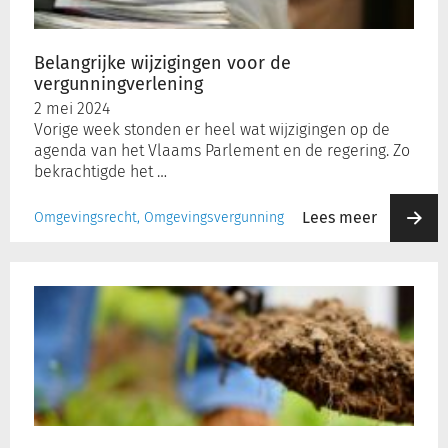
Belangrijke wijzigingen voor de
vergunningverlening
2 mei 2024
Vorige week stonden er heel wat wijzigingen op de
agenda van het Vlaams Parlement en de regering. Zo
bekrachtigde het …
Lees meer
Omgevingsrecht, Omgevingsvergunning
Rechtspraak
op
vrijdag:
aanleg
wadi
als
vergunningsvoorwaarde