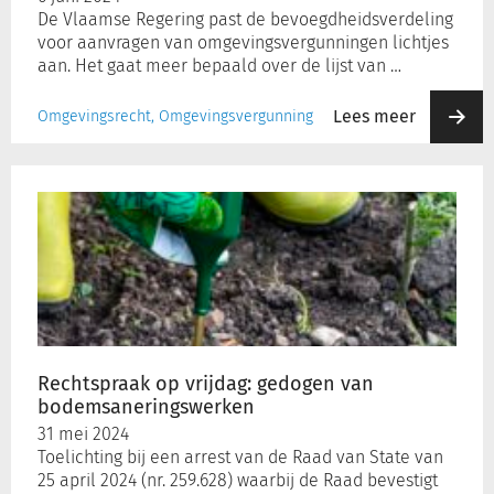
De Vlaamse Regering past de bevoegdheidsverdeling
voor aanvragen van omgevingsvergunningen lichtjes
aan. Het gaat meer bepaald over de lijst van …
Lees meer
Omgevingsrecht, Omgevingsvergunning
Rechtspraak
op
vrijdag:
gedogen
van
bodemsaneringswerken
Rechtspraak op vrijdag: gedogen van
bodemsaneringswerken
31 mei 2024
Toelichting bij een arrest van de Raad van State van
25 april 2024 (nr. 259.628) waarbij de Raad bevestigt