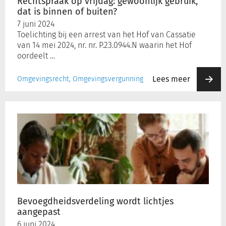
Rechtspraak op vrijdag: gewoonlijk gebruik,
buiten?
dat is binnen of buiten?
Schulinck Omgevingsrecht Databank
7 juni 2024
Toelichting bij een arrest van het Hof van Cassatie
Over ons
van 14 mei 2024, nr. nr. P.23.0944.N waarin het Hof
oordeelt …
Contact
Lees meer
Omgevingsrecht, Omgevingsvergunning
Inloggen
Bevoegdheidsverdeling
wordt
Registreren
lichtjes
aangepast
Bevoegdheidsverdeling wordt lichtjes
aangepast
6 juni 2024