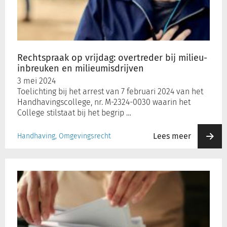
bij
milieu-
inbreuken
en
milieumisdrijven
Rechtspraak op vrijdag: overtreder bij milieu-
inbreuken en milieumisdrijven
3 mei 2024
Toelichting bij het arrest van 7 februari 2024 van het
Handhavingscollege, nr. M-2324-0030 waarin het
College stilstaat bij het begrip …
Lees meer
Handhaving, Omgevingsrecht
Belangrijke
wijzigingen
voor
de
vergunningverlening