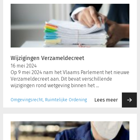
Verzameldecreet
Wijzigingen Verzameldecreet
16 mei 2024
Op 9 mei 2024 nam het Vlaams Parlement het nieuwe
Verzameldecreet aan. Dit bevat verschillende
wijzigingen rond wetgeving binnen het …
Lees meer
Omgevingsrecht, Ruimtelijke Ordening
Rechtspraak
op
vrijdag:
overtreder