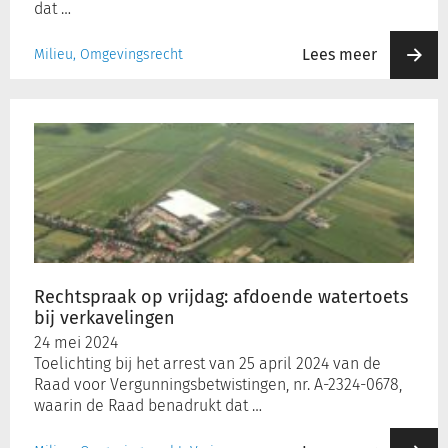
dat …
Lees meer
Milieu, Omgevingsrecht
Rechtspraak
op
vrijdag:
afdoende
watertoets
bij
verkavelingen
Rechtspraak op vrijdag: afdoende watertoets
bij verkavelingen
24 mei 2024
Toelichting bij het arrest van 25 april 2024 van de
Raad voor Vergunningsbetwistingen, nr. A-2324-0678,
waarin de Raad benadrukt dat …