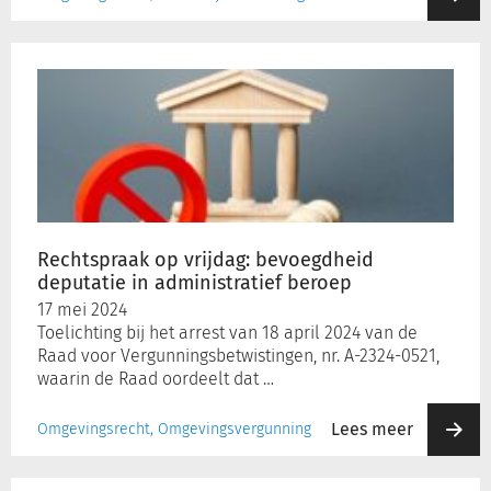
Rechtspraak
op
vrijdag:
bevoegdheid
deputatie
in
administratief
beroep
Rechtspraak op vrijdag: bevoegdheid
deputatie in administratief beroep
17 mei 2024
Toelichting bij het arrest van 18 april 2024 van de
Raad voor Vergunningsbetwistingen, nr. A-2324-0521,
waarin de Raad oordeelt dat …
Lees meer
Omgevingsrecht, Omgevingsvergunning
Wijzigingen