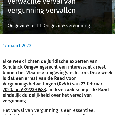
verwachte verval van
Schulinck Omgevingsrecht Databank
vergunning vervallen
Over ons
Omgevingsrecht, Omgevingsvergunning
Contact
17 maart 2023
Inloggen
Elke week lichten de juridische experten van
Registreren
Schulinck Omgevingsrecht een interessant arrest
binnen het Vlaamse omgevingsrecht toe. Deze week
is dat een arrest van de
Raad voor
Vergunningsbetwistingen (RvVb) van 23 februari
2023, nr. A-2223-0583
. In deze zaak schept de Raad
eindelijk duidelijkheid over het verval van
vergunning.
Het verval van vergunning is een essentieel