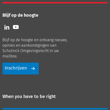
Blijf op de hoogte
Volg
Volg
ons
ons
op
op
Blijf op de hoogte en ontvang nieuws,
LinkedIn
Youtube
opinies en aankondigingen van
Schulinck Omgevingsrecht in uw
mailbox.
Inschrijven
When you have to be right