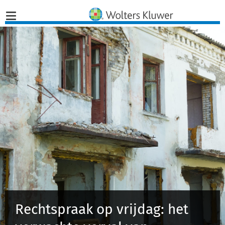
Home
Nieuws
Opinies
Infographics
Producten
Opleidingen
Rechtspraak op vrijdag: het
Juridisch Advies