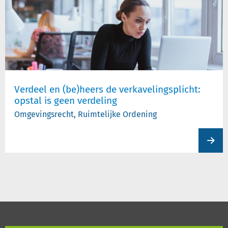
Verdeel en (be)heers de verkavelingsplicht:
opstal is geen verdeling
Omgevingsrecht, Ruimtelijke Ordening
View
produc