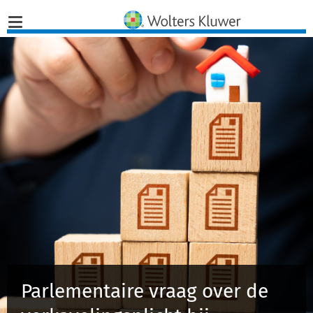
Home
Nieuws
Opinies
Infographics
Producten
Opleidingen
Parlementaire vraag over de
Juridisch Advies