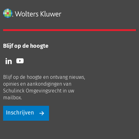
Blijf op de hoogte
Volg
Volg
ons
ons
op
op
Blijf op de hoogte en ontvang nieuws,
LinkedIn
Youtube
opinies en aankondigingen van
Schulinck Omgevingsrecht in uw
mailbox.
Inschrijven