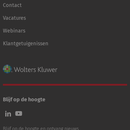
Contact
Vacatures
Webinars
Klantgetuigenissen
Blijf op de hoogte
Volg
Volg
ons
ons
op
op
Blijf op de hoogte en ontvang nieuws,