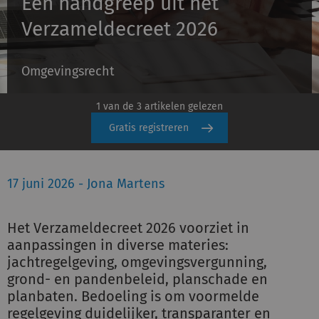
Een handgreep uit het
Schulinck Omgevingsrecht Databank
Verzameldecreet 2026
Over ons
Omgevingsrecht
Contact
1 van de 3 artikelen gelezen
Inloggen
Gratis registreren
Registreren
17 juni 2026 - Jona Martens
Het Verzameldecreet 2026 voorziet in
aanpassingen in diverse materies:
jachtregelgeving, omgevingsvergunning,
grond- en pandenbeleid, planschade en
planbaten. Bedoeling is om voormelde
regelgeving duidelijker, transparanter en