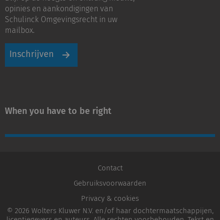
LinkedIn
Youtube
opinies en aankondigingen van
Schulinck Omgevingsrecht in uw
mailbox.
Inschrijven
When you have to be right
Contact
Gebruiksvoorwaarden
Privacy & cookies
© 2026 Wolters Kluwer N.V. en/of haar dochtermaatschappijen,
licentiegevers en auteurs. Alle rechten voorbehouden. Tekst en