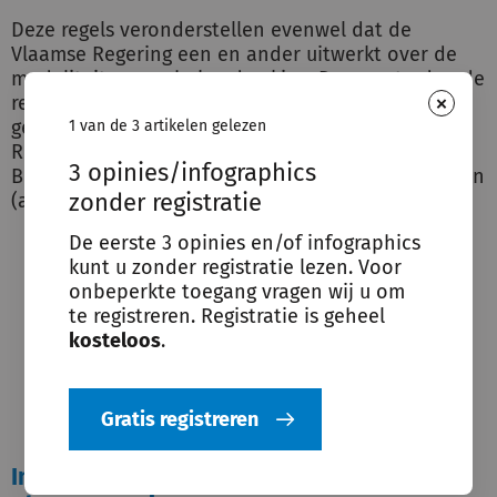
Deze regels veronderstellen evenwel dat de
Vlaamse Regering een en ander uitwerkt over de
modaliteiten van bekendmaking. Daarom treden de
×
regels pas later in werking. Volgens de
geamendeerde slotbepalingen zal de Vlaamse
1 van de 3 artikelen gelezen
Regering binnen 6 maanden na publicatie in het
3 opinies/infographics
Belgisch Staatsblad de inwerkingtreding vaststellen
zonder registratie
(amendement n° 30).
De eerste 3 opinies en/of infographics
kunt u zonder registratie lezen. Voor
Binnenkort zal het
onbeperkte toegang vragen wij u om
vergunningverlenend bestuur terug
te registreren. Registratie is geheel
‘Ja, als…’ kunnen zeggen, bij projecten
kosteloos
.
die beperkte planaanpassingen
behoeven.
Gratis registreren
In eer hersteld: de beperkte