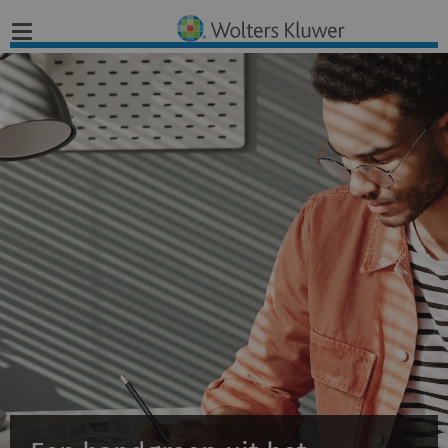
Home
Nieuws
Opinies
Infographics
Producten
Opleidingen
Juridisch Advies