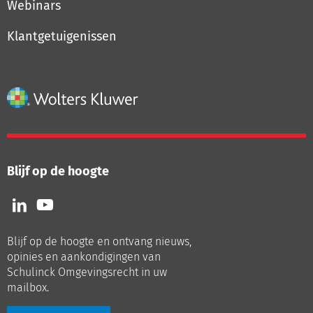
Webinars
Klantgetuigenissen
Blijf op de hoogte
Volg
Volg
ons
ons
op
op
Blijf op de hoogte en ontvang nieuws,
LinkedIn
Youtube
opinies en aankondigingen van
Schulinck Omgevingsrecht in uw
mailbox.