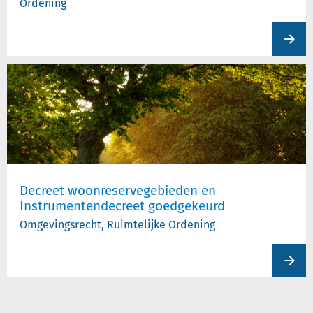
Ordening
View
produc
Decreet woonreservegebieden en
Instrumentendecreet goedgekeurd
Omgevingsrecht, Ruimtelijke Ordening
View
produc