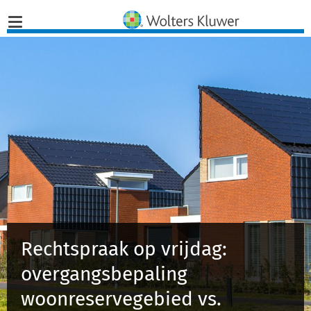
Home
Nieuws
Opinies
Infographics
Producten
Rechtspraak op vrijdag:
Opleidingen
overgangsbepaling
woonreservegebied vs.
Juridisch Advies