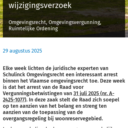
wijzigingsverzoek
Schulinck Omgevingsrecht Databank
Over ons
Omgevingsrecht, Omgevingsvergunning,
Ruimtelijke Ordening
Contact
29 augustus 2025
Inloggen
Elke week lichten de juridische experten van
Registreren
Schulinck Omgevingsrecht een interessant arrest
binnen het Vlaamse omgevingsrecht toe. Deze week
is dat het arrest van de Raad voor
Vergunningsbetwistingen van
31 juli 2025 (nr. A-
2425-1077)
. In deze zaak stelt de Raad zich soepel
op ten aanzien van het belang en streng ten
aanzien van de toepassing van de
overgangsregeling bij woonreservegebied.