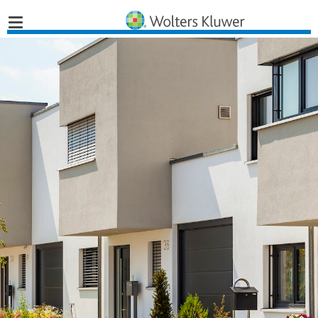
Home
Nieuws
Opinies
Infographics
Producten
Opleidingen
Juridisch Advies