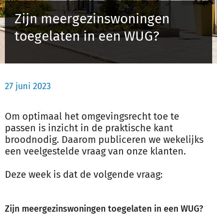
Schulinck Omgevingsrecht Databank
Zijn meergezinswoningen
toegelaten in een WUG?
Over ons
Contact
27 juni 2023
Inloggen
Om optimaal het omgevingsrecht toe te
Registreren
passen is inzicht in de praktische kant
broodnodig. Daarom publiceren we wekelijks
een veelgestelde vraag van onze klanten.
Deze week is dat de volgende vraag:
Zijn meergezinswoningen toegelaten in een WUG?