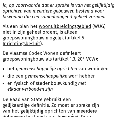
Ja, op voorwaarde dat er sprake is van het gelijktijdig
oprichten van meerdere gebouwen bestemd voor
bewoning die één samenhangend geheel vormen.
Als een plan het
woonuitbreidingsgebied
(WUG)
niet in zijn geheel ordent, is alleen
groepswoningbouw mogelijk (
artikel 5
Inrichtingsbesluit
).
De Vlaamse Codex Wonen definieert
groepswoningbouw als (
artikel 1.3, 20° VCW
):
het
gemeenschappelijk oprichten
van woningen
die een
gemeenschappelijke
werf hebben
en fysisch of stedenbouwkundig
met
elkaar verbonden zijn
De Raad van State gebruikt een
gelijkaardige definitie. Zo moet er sprake zijn
van het
gelijktijdig
oprichten van
meerdere
gebouwen
bestemd voor
bewoning.
Deze