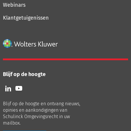
Webinars
Klantgetuigenissen
Blijf op de hoogte
Volg
Volg
ons
ons
op
op
Blijf op de hoogte en ontvang nieuws,
LinkedIn
Youtube
opinies en aankondigingen van
Schulinck Omgevingsrecht in uw
mailbox.