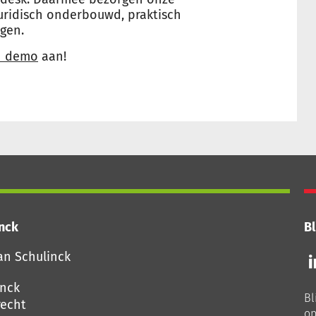
uridisch onderbouwd, praktisch
agen.
n demo
aan!
inck
Bl
Vo
an Schulinck
o
o
inck
Bl
Li
echt
op