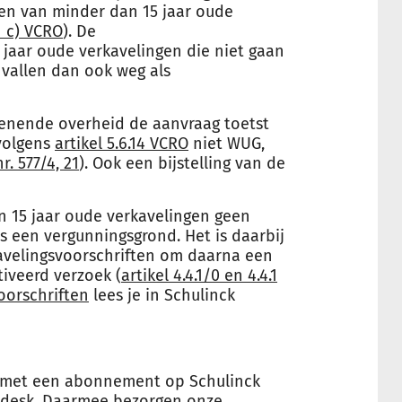
en van minder dan 15 jaar oude
en c) VCRO
). De
 jaar oude verkavelingen die niet gaan
vallen dan ook weg als
lenende overheid de aanvraag toetst
volgens
artikel 5.6.14 VCRO
niet WUG,
nr. 577/4, 21
). Ook een bijstelling van de
 15 jaar oude verkavelingen geen
s een vergunningsgrond. Het is daarbij
avelingsvoorschriften om daarna een
tiveerd verzoek (
artikel 4.4.1/0 en 4.4.1
oorschriften
lees je in Schulinck
je met een abonnement op Schulinck
pdesk. Daarmee bezorgen onze