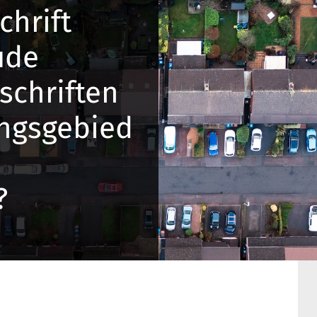
hrift
ude
schriften
ingsgebied
?