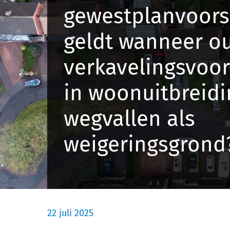
gewestplanvoorsc
geldt wanneer o
verkavelingsvoor
in woonuitbreid
wegvallen als
weigeringsgrond
22 juli 2025