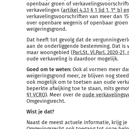
openbaar groen of verkavelingsvoorschrift
verkavelingen (
artikel 4.3.1 § 1 lid 1, 1° b) 
verkavelingsvoorschriften van meer dan 15
over openbare wegenis of openbaar groen 
weigeringsgrond.
Dat heeft tot gevolg dat de vergunningver
aan de onderliggende bestemming. Dat is 
maar woongebied (
Parl.St. Vl.Parl. 2020-21, 
oude verkaveling is daardoor mogelijk.
Goed om te weten:
Ook al vormen meer dan
weigeringsgrond meer, ze blijven nog steed
ook mogelijk om te toetsen aan oude verk
beperkte afwijking toe te staan, mits gemo
§1 VCRO
). Meer over de
oude verkavelingsv
Omgevingsrecht.
Wist je dat?
Naast de meest actuele informatie, krijg 
Omgevingsrecht ook toegang tot onze hel