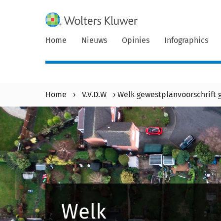
Home
Nieuws
Opinies
Infographics
Home
›
V.V.D.W
›
Welk gewestplanvoorschrift 
Welk