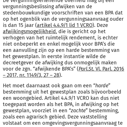
De vergunningverlenende overheid mag bij een
vergunningsbeslissing afwijken van de
stedenbouwkundige voorschriften van een BPA dat
op het ogenblik van de vergunningsaanvraag ouder
is dan 15 jaar (
artikel 4.4.9/1 lid 1 VCRO
). Deze
afwijkingsmogelijkheid
, die is gericht op het
verhogen van het ruimtelijk rendement, is echter
niet onbeperkt en enkel mogelijk voor BPA’s die
een aanvulling zijn op een harde bestemming van
het gewestplan. In eerste instantie wilde de
decreetgever de afwijking dus onmogelijk maken
voor de zgn. “afwijkende BPA’s” (
Parl.St.
Vl. Parl. 2016
– 2017, nr. 1149/3, 27 – 28
).
Het moet daarnaast ook gaan om een “
harde
”
bestemming uit het gewestplan zoals bijvoorbeeld
een woongebied. Artikel 4.4.9/1 VCRO kan dus niet
toegepast worden als het BPA, in afwijking op het
gewestplan, voorziet in een “
zachte
” bestemming,
zoals een agrarisch gebied. Deze vaststelling
volstaat om een omgevingsvergunningsaanvraag te