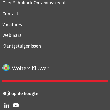
Over Schulinck Omgevingsrecht
Contact
Vacatures
Webinars
Klantgetuigenissen
Blijf op de hoogte
Volg
Volg
ons
ons