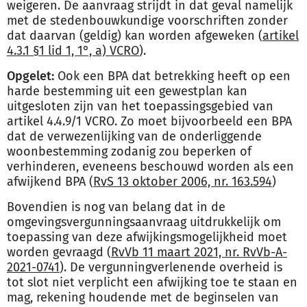
weigeren. De aanvraag strijdt in dat geval namelijk
met de stedenbouwkundige voorschriften zonder
dat daarvan (geldig) kan worden afgeweken (
artikel
4.3.1 §1 lid 1, 1°, a) VCRO
).
Opgelet:
Ook een BPA dat betrekking heeft op een
harde bestemming uit een gewestplan kan
uitgesloten zijn van het toepassingsgebied van
artikel 4.4.9/1 VCRO. Zo moet bijvoorbeeld een BPA
dat de verwezenlijking van de onderliggende
woonbestemming zodanig zou beperken of
verhinderen, eveneens beschouwd worden als een
afwijkend BPA (
RvS 13 oktober 2006, nr. 163.594
)
Bovendien is nog van belang dat in de
omgevingsvergunningsaanvraag uitdrukkelijk om
toepassing van deze afwijkingsmogelijkheid moet
worden gevraagd (
RvVb 11 maart 2021, nr. RvVb-A-
2021-0741
). De vergunningverlenende overheid is
tot slot niet verplicht een afwijking toe te staan en
mag, rekening houdende met de beginselen van