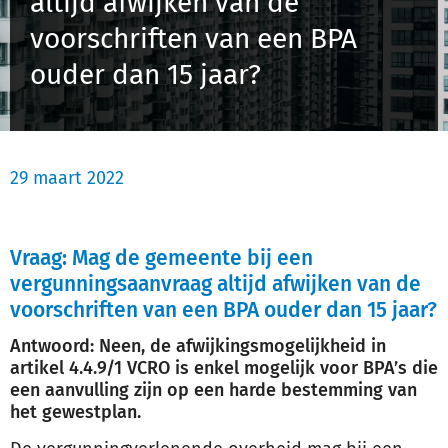
altijd afwijken van de
Schulinck Omgevingsrecht Databank
voorschriften van een BPA
ouder dan 15 jaar?
Over ons
Contact
29 maart 2022
Inloggen
Registreren
Vraag: Mag de gemeente bij een
vergunningsaanvraag altijd afwijken van de
voorschriften van een BPA ouder dan 15 jaar?
Antwoord: Neen, de afwijkingsmogelijkheid in
artikel 4.4.9/1 VCRO is enkel mogelijk voor BPA’s die
een aanvulling zijn op een harde bestemming van
het gewestplan.