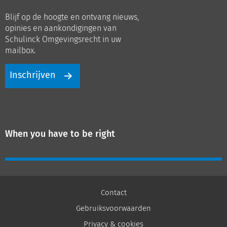
op
op
Blijf op de hoogte en ontvang nieuws,
LinkedIn
Youtube
opinies en aankondigingen van
Schulinck Omgevingsrecht in uw
mailbox.
Inschrijven
When you have to be right
Contact
Gebruiksvoorwaarden
Privacy & cookies