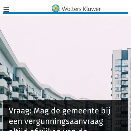
Home
Nieuws
Opinies
Infographics
Producten
Vraag: Mag de gemeente bij
Opleidingen
een vergunningsaanvraag
Juridisch Advies