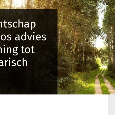
ntschap
os advies
ing tot
arisch