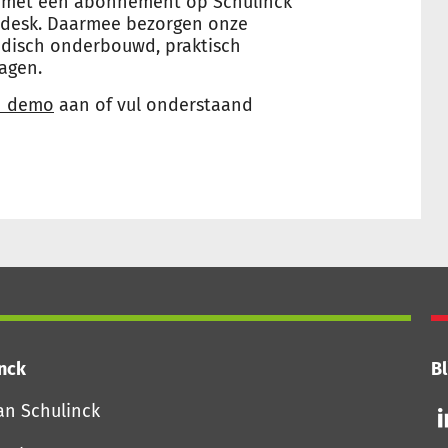
 u met een abonnement op Schulinck
pdesk. Daarmee bezorgen onze
idisch onderbouwd, praktisch
agen.
n demo
aan of vul onderstaand
inck
Bl
Vo
an Schulinck
o