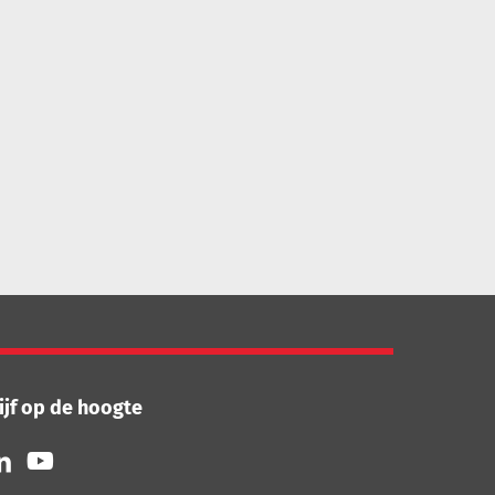
ijf op de hoogte
lg
Volg
ns
ons