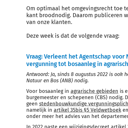
Om optimaal het omgevingsrecht toe te 
kant broodnodig. Daarom publiceren we
van onze klanten.
Deze week is dat de volgende vraag:
Vraag: Verleent het Agentschap voor 
vergunning tot bosaanleg in agrarisc
Antwoord: Ja, sinds 8 augustus 2022 is ook 
Natuur en Bos (ANB) nodig.
Voor bosaanleg in
agrarische gebieden
is 
burgemeester en schepenen (CBS) nodig. D
geen
stedenbouwkundige vergunningsplich
namelijk in
artikel 35bis §5 Veldwetboek
en
onder meer het advies van het departemen
In 2022 paste een wijzigingsdecreet
artike