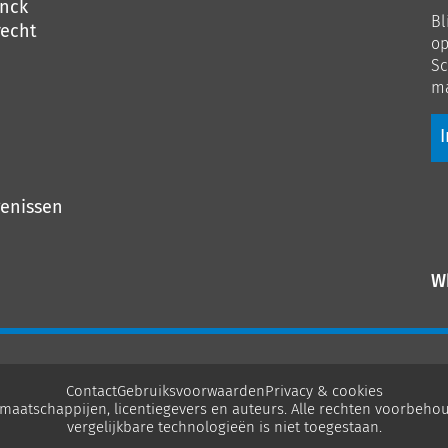
o
inck
Bl
Li
echt
op
Sc
ma
I
genissen
W
Contact
Gebruiksvoorwaarden
Privacy & cookies
maatschappijen, licentiegevers en auteurs. Alle rechten voorbehou
vergelijkbare technologieën is niet toegestaan.