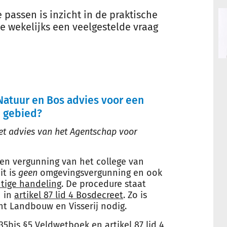
passen is inzicht in de praktische
 wekelijks een veelgestelde vraag
Natuur en Bos advies voor een
h gebied?
het advies van het Agentschap voor
een vergunning van het college van
it is
geen
omgevingsvergunning en ook
tige handeling
. De procedure staat
 in
artikel 87 lid 4 Bosdecreet
. Zo is
t Landbouw en Visserij nodig.
l 35bis §5 Veldwetboek
en
artikel 87 lid 4