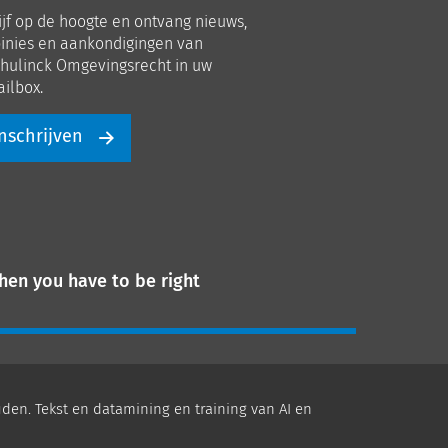
p
op
ijf op de hoogte en ontvang nieuws,
nkedIn
Youtube
inies en aankondigingen van
hulinck Omgevingsrecht in uw
ilbox.
nschrijven
hen you have to be right
den. Tekst en datamining en training van AI en