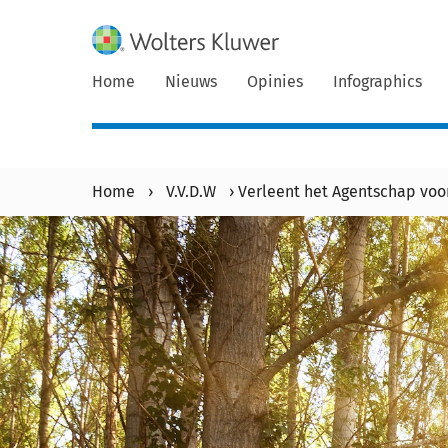
Home
Nieuws
Opinies
Infographics
Home
›
V.V.D.W
›
Verleent het Agentschap voor