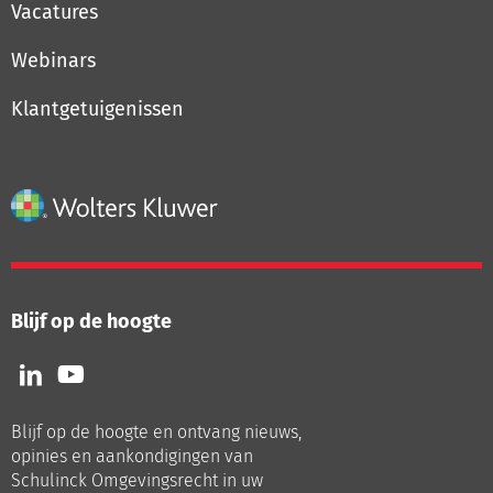
Vacatures
Webinars
Klantgetuigenissen
Blijf op de hoogte
Volg
Volg
ons
ons
op
op
Blijf op de hoogte en ontvang nieuws,
LinkedIn
Youtube
opinies en aankondigingen van
Schulinck Omgevingsrecht in uw