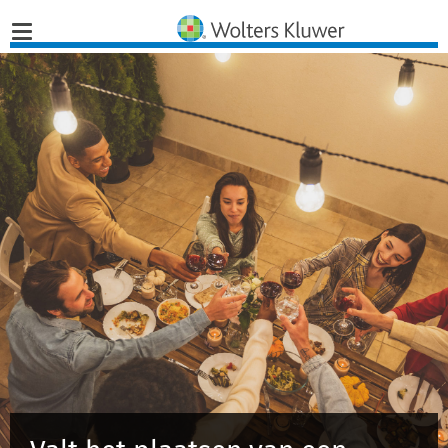
Home
Nieuws
Opinies
Infographics
Producten
Opleidingen
Juridisch Advies