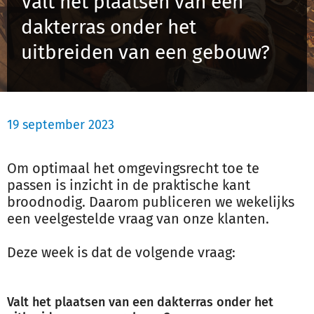
Valt het plaatsen van een
Schulinck Omgevingsrecht Databank
dakterras onder het
uitbreiden van een gebouw?
Over ons
Contact
19 september 2023
Inloggen
Om optimaal het omgevingsrecht toe te
Registreren
passen is inzicht in de praktische kant
broodnodig. Daarom publiceren we wekelijks
een veelgestelde vraag van onze klanten.
Deze week is dat de volgende vraag:
Valt het plaatsen van een dakterras onder het