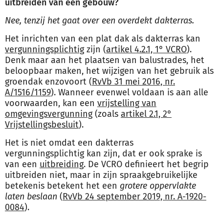
uitbreiden van een gebouw?
Nee, tenzij het gaat over een overdekt dakterras.
Het inrichten van een plat dak als dakterras kan
vergunningsplichtig
zijn (
artikel 4.2.1, 1° VCRO
).
Denk maar aan het plaatsen van balustrades, het
beloopbaar maken, het wijzigen van het gebruik als
groendak enzovoort (
RvVb 31 mei 2016, nr.
A/1516/1159
). Wanneer evenwel voldaan is aan alle
voorwaarden, kan een
vrijstelling van
omgevingsvergunning
(zoals
artikel 2.1, 2°
Vrijstellingsbesluit
).
Het is niet omdat een dakterras
vergunningsplichtig kan zijn, dat er ook sprake is
van een
uitbreiding
. De VCRO definieert het begrip
uitbreiden niet, maar in zijn spraakgebruikelijke
betekenis betekent het een
grotere oppervlakte
laten beslaan
(
RvVb 24 september 2019, nr. A-1920-
0084
).