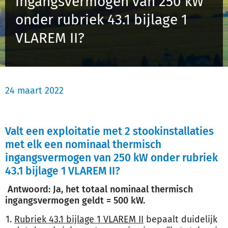
ingangsvermogen van 250 kW
Schulinck Omgevingsrecht Databank
onder rubriek 43.1 bijlage 1
VLAREM II?
Over ons
Contact
24 maart 2022
Inloggen
Registreren
Valt een exploitatie met 2 stookinstallaties
met elk een nominaal thermisch
ingangsvermogen van 250 kW onder rubriek
43.1 bijlage 1 VLAREM II?
Antwoord: Ja, het totaal nominaal thermisch
ingangsvermogen geldt = 500 kW.
Rubriek 43.1 bijlage 1 VLAREM II
bepaalt duidelijk