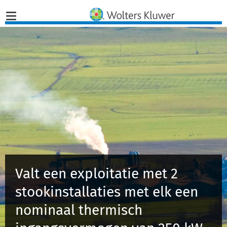
Home
Nieuws
Opinies
Infographics
Producten
Valt een exploitatie met 2
stookinstallaties met elk een
Opleidingen
nominaal thermisch
Juridisch Advies