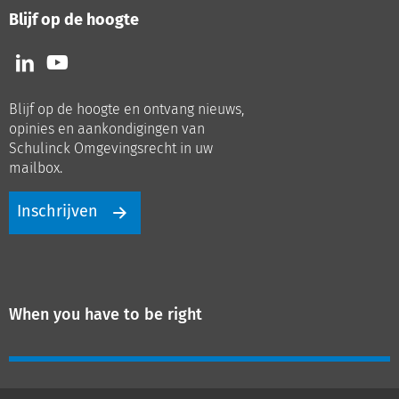
Blijf op de hoogte
Volg
Volg
ons
ons
op
op
Blijf op de hoogte en ontvang nieuws,
LinkedIn
Youtube
opinies en aankondigingen van
Schulinck Omgevingsrecht in uw
mailbox.
Inschrijven
When you have to be right