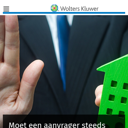
Home
Nieuws
Opinies
Infographics
Producten
Opleidingen
Juridisch Advies
Moet een aanvrager steeds