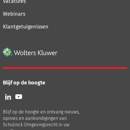
Vacatures
Webinars
Klantgetuigenissen
Blijf op de hoogte
Volg
Volg
ons
ons
op
op
Blijf op de hoogte en ontvang nieuws,
LinkedIn
Youtube
opinies en aankondigingen van
Schulinck Omgevingsrecht in uw