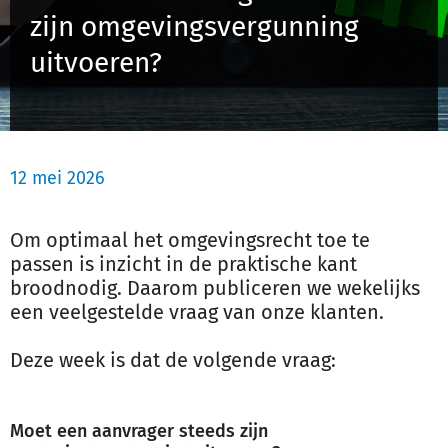
zijn omgevingsvergunning
Schulinck Omgevingsrecht Databank
uitvoeren?
Over ons
Contact
12 mei 2026
Inloggen
Om optimaal het omgevingsrecht toe te
Registreren
passen is inzicht in de praktische kant
broodnodig. Daarom publiceren we wekelijks
een veelgestelde vraag van onze klanten.
Deze week is dat de volgende vraag:
Moet een aanvrager steeds zijn