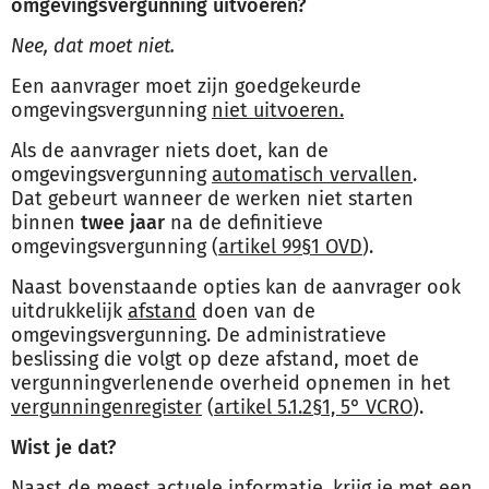
omgevingsvergunning uitvoeren?
Nee, dat moet niet.
Een aanvrager moet zijn goedgekeurde
omgevingsvergunning
niet uitvoeren.
Als de aanvrager niets doet, kan de
omgevingsvergunning
automatisch vervallen
.
Dat gebeurt wanneer de werken niet starten
binnen
twee jaar
na de definitieve
omgevingsvergunning (
artikel 99§1 OVD
).
Naast bovenstaande opties kan de aanvrager ook
uitdrukkelijk
afstand
doen van de
omgevingsvergunning. De administratieve
beslissing die volgt op deze afstand, moet de
vergunningverlenende overheid opnemen in het
vergunningenregister
(
artikel 5.1.2§1, 5° VCRO
).
Wist je dat?
Naast de meest actuele informatie, krijg je met een