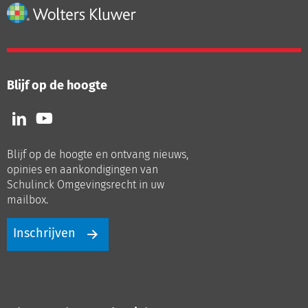
Blijf op de hoogte
Volg
Volg
ons
ons
op
op
Blijf op de hoogte en ontvang nieuws,
LinkedIn
Youtube
opinies en aankondigingen van
Schulinck Omgevingsrecht in uw
mailbox.
Inschrijven