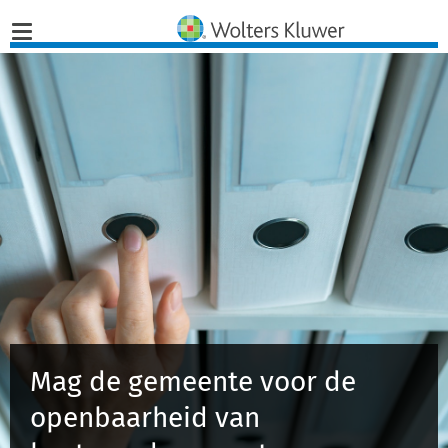
Home
Nieuws
Opinies
Infographics
Producten
Mag de gemeente voor de
Opleidingen
openbaarheid van
Juridisch Advies