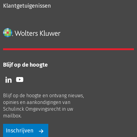
Klantgetuigenissen
Blijf op de hoogte
Volg
Volg
ons
ons
op
op
Blijf op de hoogte en ontvang nieuws,
LinkedIn
Youtube
opinies en aankondigingen van
Schulinck Omgevingsrecht in uw
mailbox.
Inschrijven