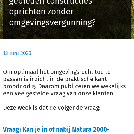
gebieden constructies
Schulinck Omgevingsrecht Databank
oprichten zonder
omgevingsvergunning?
Over ons
Contact
13 juni 2023
Inloggen
Om optimaal het omgevingsrecht toe te
Registreren
passen is inzicht in de praktische kant
broodnodig. Daarom publiceren we wekelijks
een veelgestelde vraag van onze klanten.
Deze week is dat de volgende vraag:
Vraag: Kan je in of nabij Natura 2000-