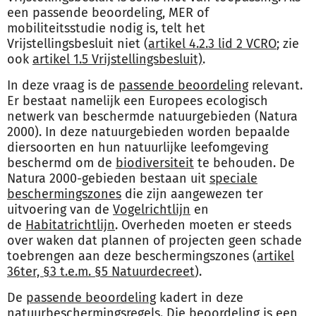
een passende beoordeling, MER of
mobiliteitsstudie nodig is, telt het
Vrijstellingsbesluit niet (
artikel 4.2.3 lid 2 VCRO
; zie
ook
artikel 1.5 Vrijstellingsbesluit)
.
In deze vraag is de
passende beoordeling
relevant.
Er bestaat namelijk een Europees ecologisch
netwerk van beschermde natuurgebieden (Natura
2000). In deze natuurgebieden worden bepaalde
diersoorten en hun natuurlijke leefomgeving
beschermd om de
biodiversiteit
te behouden. De
Natura 2000-gebieden bestaan uit
speciale
beschermingszones
die zijn aangewezen ter
uitvoering van de
Vogelrichtlijn
en
de
Habitatrichtlijn
. Overheden moeten er steeds
over waken dat plannen of projecten geen schade
toebrengen aan deze beschermingszones (
artikel
36ter, §3 t.e.m. §5 Natuurdecreet
).
De
passende beoordeling
kadert in deze
natuurbeschermingsregels. Die beoordeling is een