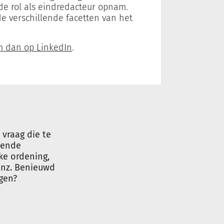
j de rol als eindredacteur opnam.
e verschillende facetten van het
m dan op LinkedIn
.
vraag die te
lende
ke ordening,
enz. Benieuwd
gen?