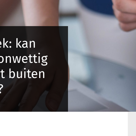
k: kan
onwettig
t buiten
?