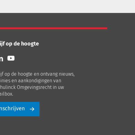
ijf op de hoogte
lg
Volg
ns
ons
p
op
ijf op de hoogte en ontvang nieuws,
nkedIn
Youtube
inies en aankondigingen van
hulinck Omgevingsrecht in uw
ilbox.
nschrijven