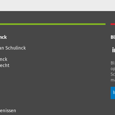
inck
Bl
Vo
an Schulinck
o
o
inck
Bl
Li
echt
op
Sc
ma
I
genissen