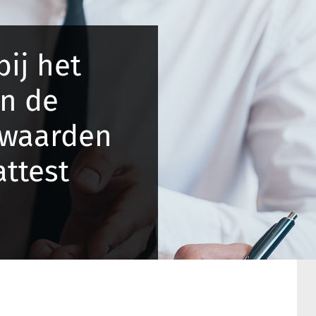
bij het
n de
rwaarden
attest