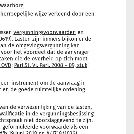
 waarborg
herroepelijke wijze verleend door een
tussen
vergunningsvoorwaarden
en
0619
). Lasten zijn immers bijkomende
an de omgevingsvergunning kan
 voor het voordeel dat de aanvrager
taken die de overheid op zich moet
1 OVD;
Parl.St. Vl. Parl. 2008 – 09, stuk
 een instrument om de aanvraag in
 en de goede ruimtelijke ordening
 van de verwezenlijking van de lasten,
lificatie in de vergunningsbeslissing
echtspraak niet doorslaggevend te zijn.
n geformuleerde voorwaarde als een
Vb 19 juni 2018 nr. A/1718/1036
).