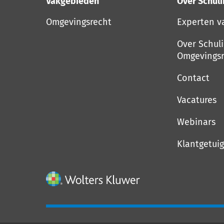
Vakgebieden
Over Schul
Omgevingsrecht
Experten v
Over Schul
Omgevingsr
Contact
Vacatures
Webinars
Klantgetui