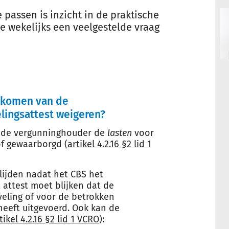
passen is inzicht in de praktische
 wekelijks een veelgestelde vraag
nakomen van de
lingsattest weigeren?
at de vergunninghouder de
lasten
voor
of gewaarborgd (
artikel 4.2.16 §2 lid 1
lijden nadat het CBS het
t attest moet blijken dat de
eling of voor de betrokken
heeft uitgevoerd. Ook kan de
tikel 4.2.16 §2 lid 1 VCRO
):