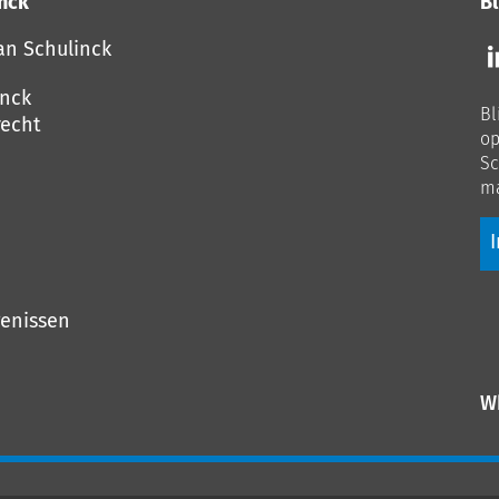
inck
Bl
Vo
an Schulinck
o
o
inck
Bl
Li
echt
op
Sc
ma
I
genissen
W