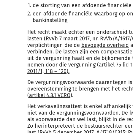
de storting van een afdoende financiële
een afdoende financiële waarborg op on
bankinstelling
Het recht maakt echter een onderscheid 
lasten
(
RvVb 7 maart 2017, nr. RvVb/A/1617/
verplichtingen die de
bevoegde overheid
a
verbinden. De lasten zijn een compensatie
uit de vergunning haalt en de bijkomende 
nemen door die vergunning (
artikel 75 lid 
2011/1, 118 – 120
).
De vergunningsvoorwaarde daarentegen is
overeenstemming te brengen met het recht
(
artikel 4.3.1 VCRO
).
Het verkavelingsattest is enkel afhankelijk
niet van de vergunningsvoorwaarden. De kwa
als voorwaarde dan wel last, blijkt in de r
Zo herinterpreteert de bestuursrechter ee
last (
RvVb 5 december 2017, A/1718/0315
;
Rv