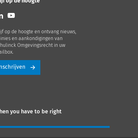
ijf op de hoogte
lg
Volg
ns
ons
p
op
ijf op de hoogte en ontvang nieuws,
nkedIn
Youtube
inies en aankondigingen van
hulinck Omgevingsrecht in uw
ilbox.
nschrijven
hen you have to be right