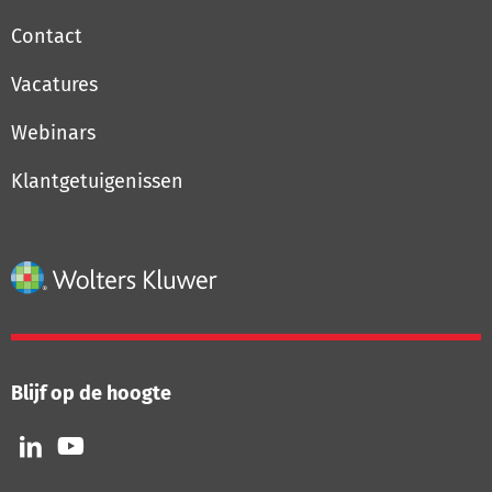
Contact
Vacatures
Webinars
Klantgetuigenissen
Blijf op de hoogte
Volg
Volg
ons
ons
op
op