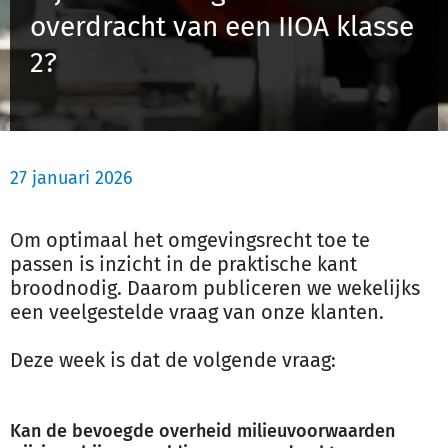
overdracht van een IIOA klasse
Schulinck Omgevingsrecht Databank
2?
Over ons
Contact
27 januari 2026
Inloggen
Om optimaal het omgevingsrecht toe te
Registreren
passen is inzicht in de praktische kant
broodnodig. Daarom publiceren we wekelijks
een veelgestelde vraag van onze klanten.
Deze week is dat de volgende vraag:
Kan de bevoegde overheid milieuvoorwaarden