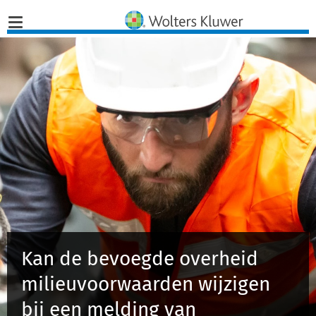
Home
Nieuws
Opinies
Infographics
Producten
Kan de bevoegde overheid
Opleidingen
milieuvoorwaarden wijzigen
Juridisch Advies
bij een melding van