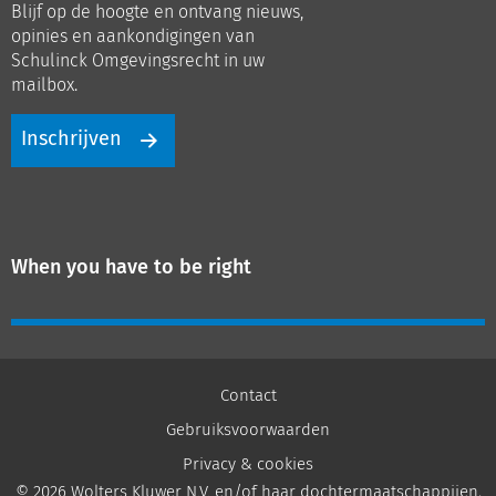
Blijf op de hoogte en ontvang nieuws,
LinkedIn
Youtube
opinies en aankondigingen van
Schulinck Omgevingsrecht in uw
mailbox.
Inschrijven
When you have to be right
Contact
Gebruiksvoorwaarden
Privacy & cookies
© 2026 Wolters Kluwer N.V. en/of haar dochtermaatschappijen,