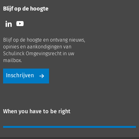
Blijf op de hoogte
Volg
Volg
ons
ons
op
op
Blijf op de hoogte en ontvang nieuws,
LinkedIn
Youtube
opinies en aankondigingen van
Schulinck Omgevingsrecht in uw
mailbox.
Inschrijven
When you have to be right