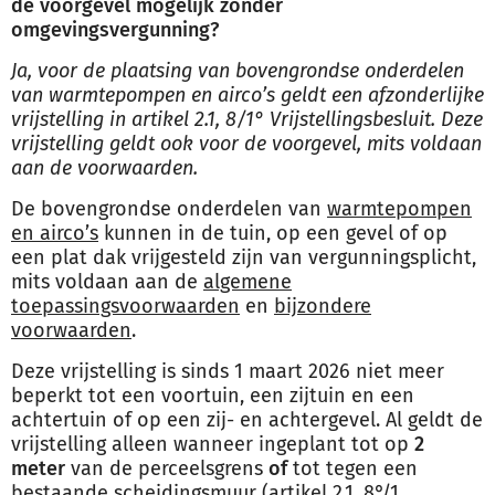
de voorgevel mogelijk zonder
omgevingsvergunning?
Ja, voor de plaatsing van bovengrondse onderdelen
van warmtepompen en airco’s geldt een afzonderlijke
vrijstelling in artikel 2.1, 8/1° Vrijstellingsbesluit. Deze
vrijstelling geldt ook voor de voorgevel, mits voldaan
aan de voorwaarden.
De bovengrondse onderdelen van
warmtepompen
en airco’s
kunnen in de tuin, op een gevel of op
een plat dak vrijgesteld zijn van vergunningsplicht,
mits voldaan aan de
algemene
toepassingsvoorwaarden
en
bijzondere
voorwaarden
.
Deze vrijstelling is sinds 1 maart 2026 niet meer
beperkt tot een voortuin, een zijtuin en een
achtertuin of op een zij- en achtergevel. Al geldt de
vrijstelling alleen
wanneer ingeplant tot op
2
meter
van de perceelsgrens
of
tot tegen een
bestaande scheidingsmuur (artikel 2.1, 8°/1