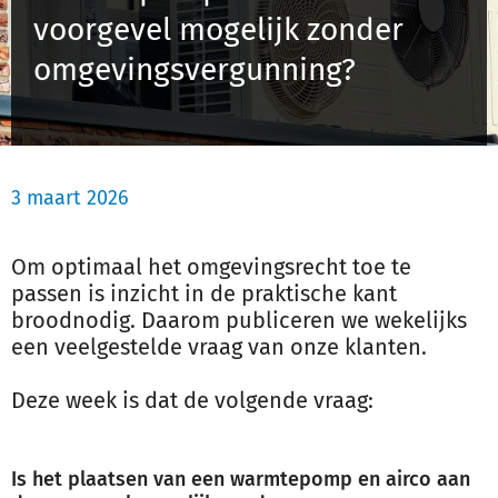
voorgevel mogelijk zonder
Schulinck Omgevingsrecht Databank
omgevingsvergunning?
Over ons
Contact
3 maart 2026
Inloggen
Om optimaal het omgevingsrecht toe te
Registreren
passen is inzicht in de praktische kant
broodnodig. Daarom publiceren we wekelijks
een veelgestelde vraag van onze klanten.
Deze week is dat de volgende vraag:
Is het plaatsen van een warmtepomp en airco aan