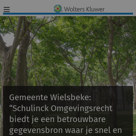
Home
Nieuws
Opinies
Infographics
Gemeente Wielsbeke:
Producten
“Schulinck Omgevingsrecht
Opleidingen
biedt je een betrouwbare
gegevensbron waar je snel en
Juridisch Advies