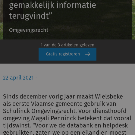
gemakkelijk informatie
Schulinck Omgevingsrecht Databank
terugvindt”
Over ons
Omgevingsrecht
Contact
1 van de 3 artikelen gelezen
Inloggen
Gratis registreren
Registreren
22 april 2021 -
Sinds december vorig jaar maakt Wielsbeke
als eerste Vlaamse gemeente gebruik van
Schulinck Omgevingsrecht. Voor diensthoofd
omgeving Magali Penninck betekent dat vooral
tijdswinst. “Voor we de databank en helpdesk
gebruikten, zaten we op een eiland en moest