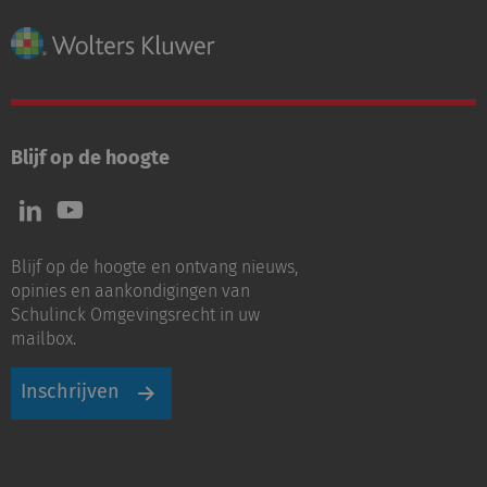
Blijf op de hoogte
Volg
Volg
ons
ons
op
op
Blijf op de hoogte en ontvang nieuws,
LinkedIn
Youtube
opinies en aankondigingen van
Schulinck Omgevingsrecht in uw
mailbox.
Inschrijven