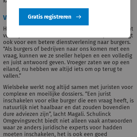
kan erop vertrouwen”, zegt Magali.
Gratis registreren
Van eiland naar vlotte dienstverlening
Het gebruik van de databank en helpdesk betekent
veel tijdswinst voor de ambtenaren zelf, maar zorgt
ook voor een betere dienstverlening naar burgers.
“Als burgers of bedrijven naar ons komen met een
vraag, kunnen we ze sneller helpen en een volledig
en juist antwoord geven. Vroeger zaten we op een
eiland, nu hebben we altijd iets om op terug te
vallen.”
Wielsbeke werkt nog altijd samen met juristen voor
complexe en moeilijke dossiers. “Een jurist
inschakelen voor elke burger die een vraag heeft, is
natuurlijk niet haalbaar en dat zouden bovendien
dure adviezen zijn”, lacht Magali. Schulinck
Omgevingsrecht biedt niet alleen vaak antwoorden
waar ze anders juridische experts voor hadden
moeten inschakelen, het is ook een goed