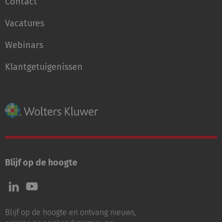
Contact
Vacatures
Webinars
Klantgetuigenissen
Blijf op de hoogte
Volg
Volg
ons
ons
op
op
Blijf op de hoogte en ontvang nieuws,
LinkedIn
Youtube