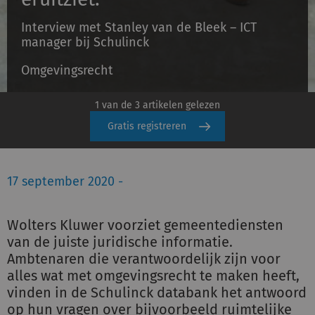
Schulinck Omgevingsrecht Databank
Interview met Stanley van de Bleek – ICT
manager bij Schulinck
Over ons
Omgevingsrecht
Contact
1 van de 3 artikelen gelezen
Inloggen
Gratis registreren
Registreren
17 september 2020 -
Wolters Kluwer voorziet gemeentediensten
van de juiste juridische informatie.
Ambtenaren die verantwoordelijk zijn voor
alles wat met omgevingsrecht te maken heeft,
vinden in de Schulinck databank het antwoord
op hun vragen over bijvoorbeeld ruimtelijke