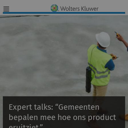
Home
Nieuws
Opinies
Infographics
Producten
Expert talks: “Gemeenten
Opleidingen
bepalen mee hoe ons product
Juridisch Advies
eruitziet.”