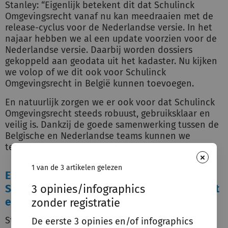
Stanley: “Eigenlijk betekent dit dat Schulinck
Omgevingsrecht vanaf nu kan meedraaien met de
release-cyclus voor de Nederlandse versie. In het
najaar hebben we al een update voorzien voor de
Nederlandse versie. Daarbij worden dossiers
gekoppeld aan geodata uit het kadaster. Nu kijken
we volop of we dit ook voor Schulinck
Omgevingsrecht in België kunnen toevoegen.
En natuurlijk zorgen we er ook voor dat Schulinck
Omgevingsrecht steeds robuust, gebruiksklaar en
veilig is. Dankzij de goede samenwerking tussen de
Belgische en Nederlandse teams kunnen we
technisch het best mogelijke product bieden.”
×
1 van de 3 artikelen gelezen
En ook inhoudelijk verwacht iedereen dat
Schulinck het beste product kan bieden dat
3 opinies/infographics
er in deze markt te verkrijgen is?
zonder registratie
Stanley: “Klopt. Op basis van ons marktaandeel in
De eerste 3 opinies en/of infographics