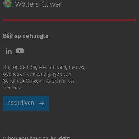
Blijf op de hoogte
Volg
Volg
ons
ons
op
op
Blijf op de hoogte en ontvang nieuws,
LinkedIn
Youtube
opinies en aankondigingen van
Schulinck Omgevingsrecht in uw
mailbox.
Inschrijven
When you have to be right