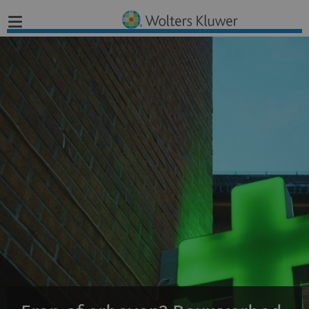
Home
Nieuws
Opinies
Infographics
Producten
Opleidingen
Juridisch Advies