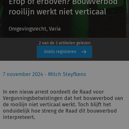
Erop of erboven? Bouwverbod
Schulinck Omgevingsrecht Databank
rooilijn werkt niet verticaal
Over ons
Omgevingsrecht, Varia
Contact
2 van de 3 artikelen gelezen
Inloggen
Gratis registreren
Registreren
7 november 2024 - Mitch Steyfkens
In een nieuw arrest oordeelt de Raad voor
Vergunningsbetwistingen dat het bouwverbod van
de rooilijn niet verticaal werkt. Toch blijft het
onduidelijk hoe streng de Raad dit bouwverbod
interpreteert.