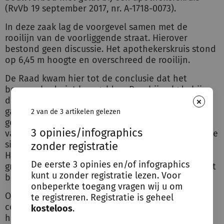
(RvVb 19 september 2017, nr. A-1718-0073).
In deze zaak lag de voorgevel samen met de
rooilijn van de voorliggende straat. Hierover
bestond geen discussie. Het apothekerskruis stond
op 6,45 m hoogte en overschreed de rooilijn.
De Raad kwam hier tot de conclusie dat het
bouwverbod niet kon gelden. Daarbij volgde hij
×
dezelfde redenering als bij het nieuwe arrest. Men
gaat dit kruis niet bouwen op een stuk grond
2 van de 3 artikelen gelezen
getroffen door een rooilijn, maar op een hoogte
3 opinies/infographics
van 6,45 m. Volgens de Raad beantwoordt ook deze
situatie niet aan de vereiste van het bouwverbod.
zonder registratie
Het gaat niet om een constructie op een stuk
De eerste 3 opinies en/of infographics
grond door een rooilijn getroffen. Daardoor zal het
kunt u zonder registratie lezen. Voor
bouwverbod hierop niet gelden.
onbeperkte toegang vragen wij u om
Opvallend: bij beide arresten gaat het over een
te registreren. Registratie is geheel
constructie van beperkte omvang. Daarnaast gaat
kosteloos
.
het telkens om constructies om een relatief grote