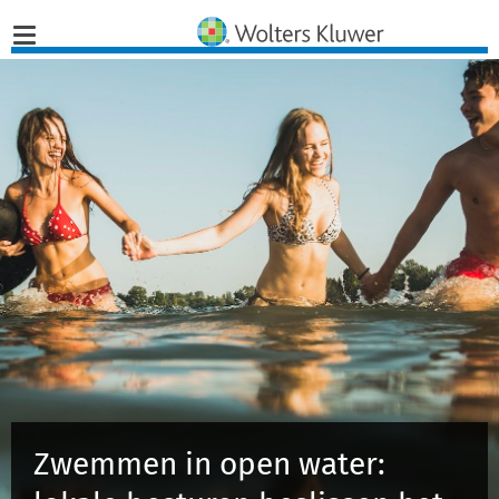
Home
Nieuws
Opinies
Infographics
Producten
Opleidingen
Zwemmen in open water:
Juridisch Advies