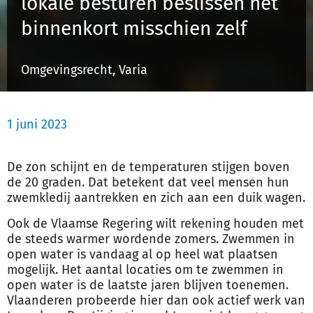
lokale besturen beslissen het
Schulinck Omgevingsrecht Databank
binnenkort misschien zelf
Over ons
Omgevingsrecht, Varia
Contact
1 juni 2023
Inloggen
De zon schijnt en de temperaturen stijgen boven
Registreren
de 20 graden. Dat betekent dat veel mensen hun
zwemkledij aantrekken en zich aan een duik wagen.
Ook de Vlaamse Regering wilt rekening houden met
de steeds warmer wordende zomers. Zwemmen in
open water is vandaag al op heel wat plaatsen
mogelijk. Het aantal locaties om te zwemmen in
open water is de laatste jaren blijven toenemen.
Vlaanderen probeerde hier dan ook actief werk van