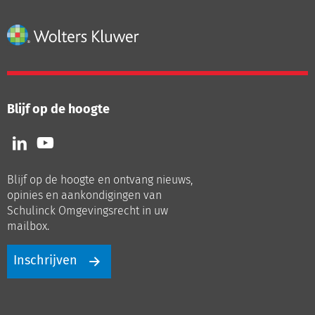
Blijf op de hoogte
Volg
Volg
ons
ons
op
op
Blijf op de hoogte en ontvang nieuws,
LinkedIn
Youtube
opinies en aankondigingen van
Schulinck Omgevingsrecht in uw
mailbox.
Inschrijven