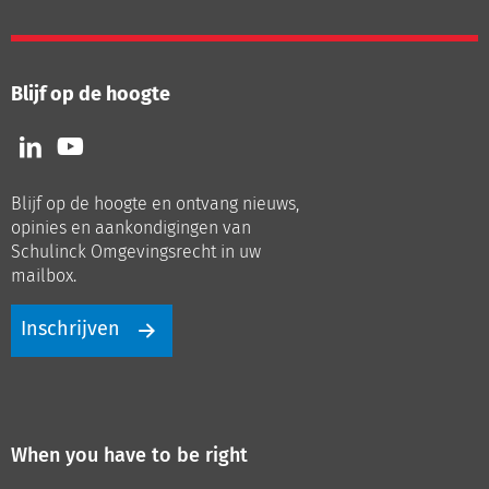
Blijf op de hoogte
Volg
Volg
ons
ons
op
op
Blijf op de hoogte en ontvang nieuws,
LinkedIn
Youtube
opinies en aankondigingen van
Schulinck Omgevingsrecht in uw
mailbox.
Inschrijven
When you have to be right