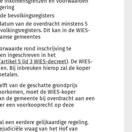
lde inkomensgrenzen en voorwaarden
gering
de bevolkingsregisters
 datum van de overdracht minstens 5
olkingsregisters. Dit kan in de WIES-
laamse gemeentes
rwaarde rond inschrijving te
en ingeschreven in het
(
artikel 5 lid 3 WIES-decreet
). De WIES-
n. Bij inbreuken hierop zal de koper
etalen.
lft van de geschatte grondprijs
 voorkomen, moet de WIES-koper
an de gemeente bij overdracht aan een
ver een voorkooprecht op deze
al een eerdere gelijkaardige regeling.
judiciële vraag van het Hof van