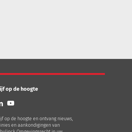
ijf op de hoogte
lg
Volg
ns
ons
p
op
ijf op de hoogte en ontvang nieuws,
nkedIn
Youtube
inies en aankondigingen van
hulinck Omgevingsrecht in uw