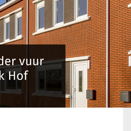
der vuur
k Hof