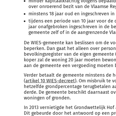
minder kapitaalkrachtig volgens bepaa
over onroerend bezit van de Vlaamse Re
minstens 18 jaar oud en ingeschreven in 
tijdens een periode van 10 jaar voor de
jaar onafgebroken ingeschreven in de bev
gemeente zelf of in de aangrenzende V
De WIES-gemeente kan beslissen om de voo
beperken. Dan gaat het alleen over person
bevolkingsregister van de eigen gemeente 
koper zal de woning 20 jaar moeten bewone
aan de gemeente een vergoeding moeten b
Verder betaalt de gemeente minstens de he
(
artikel 10 WIES-decreet
). Om misbruik te
hetzelfde grondpercentage terugbetalen a
derde. De gemeente beschikt daarnaast o
woningen of gronden.
In 2013 vernietigde het Grondwettelijk Hof 
Dit gebeurde door het antwoord op een pre