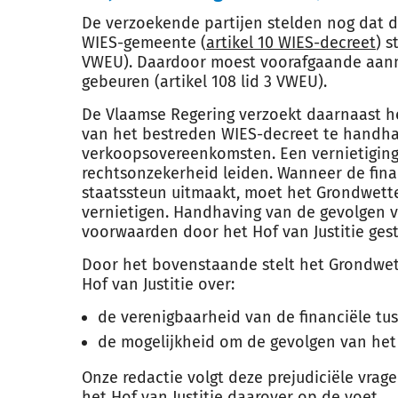
De verzoekende partijen stelden nog dat d
WIES-gemeente (
artikel 10 WIES-decreet
) s
VWEU). Daardoor moest voorafgaande aanm
gebeuren (artikel 108 lid 3 VWEU).
De Vlaamse Regering verzoekt daarnaast h
van het bestreden WIES-decreet te handhav
verkoopsovereenkomsten. Een vernietiging 
rechtsonzekerheid leiden. Wanneer de fin
staatssteun uitmaakt, moet het Grondwettel
vernietigen. Handhaving van de gevolgen v
voorwaarden door het Hof van Justitie gest
Door het bovenstaande stelt het Grondwette
Hof van Justitie over:
de verenigbaarheid van de financiële tu
de mogelijkheid om de gevolgen van he
Onze redactie volgt deze prejudiciële vrag
het Hof van Justitie daarover op de voet.