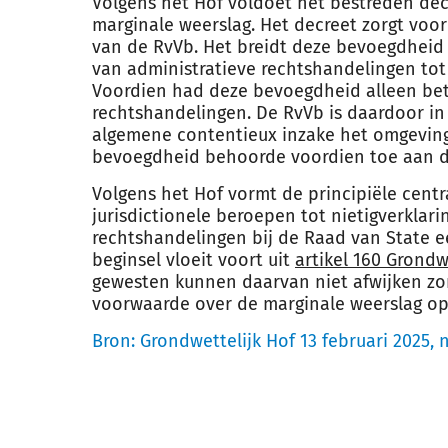
Volgens het Hof voldoet het bestreden de
marginale weerslag. Het decreet zorgt voo
van de RvVb. Het breidt deze bevoegdheid u
van administratieve rechtshandelingen to
Voordien had deze bevoegdheid alleen bet
rechtshandelingen. De RvVb is daardoor i
algemene contentieux inzake het omgeving
bevoegdheid behoorde voordien toe aan d
Volgens het Hof vormt de principiële cent
jurisdictionele beroepen tot nietigverklar
rechtshandelingen bij de Raad van State e
beginsel vloeit voort uit
artikel 160 Grond
gewesten kunnen daarvan niet afwijken zo
voorwaarde over de marginale weerslag o
Bron:
Grondwettelijk Hof 13 februari 2025, n