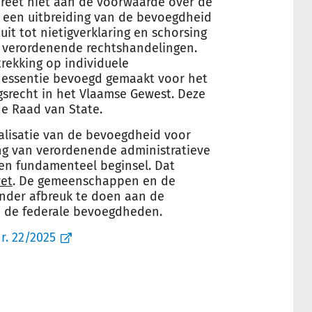
creet niet aan de voorwaarde over de
r een uitbreiding van de bevoegdheid
it tot nietigverklaring en schorsing
t verordenende rechtshandelingen.
rekking op individuele
n essentie bevoegd gemaakt voor het
srecht in het Vlaamse Gewest. Deze
e Raad van State.
ralisatie van de bevoegdheid voor
ing van verordenende administratieve
en fundamenteel beginsel. Dat
wet
. De gemeenschappen en de
nder afbreuk te doen aan de
p de federale bevoegdheden.
r. 22/2025