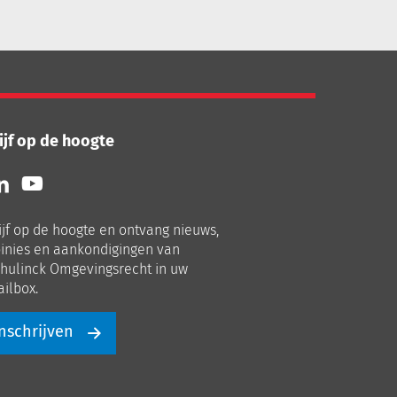
ijf op de hoogte
lg
Volg
ns
ons
p
op
ijf op de hoogte en ontvang nieuws,
nkedIn
Youtube
inies en aankondigingen van
hulinck Omgevingsrecht in uw
ilbox.
nschrijven