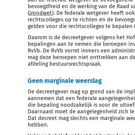
bevoegdheid en de werking van de Raad va
Grondwet
). De federale wetgever heeft o
rechtscolleges op te richten en de bevoeg
gelden voor die rechtscolleges te bepalen 
Daarom is de decreetgever volgens het Hof
bepalingen aan te nemen die beroepen inv
RvVb. De RvVb vormt immers een administra
mag deze beroepen niet onttrekken aan d
afdeling bestuursrechtspraak.
Geen marginale weerslag
De decreetgever mag op grond van de imp
aannemen dat een federale aangelegenheid 
die bepaling noodzakelijk is voor de uito
Daarnaast moet de aangelegenheid zich len
Dat decreet mag slechts een marginale we
hebben.