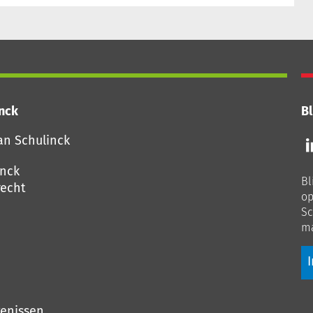
inck
Bl
Vo
an Schulinck
o
o
inck
Bl
Li
echt
op
Sc
ma
I
genissen