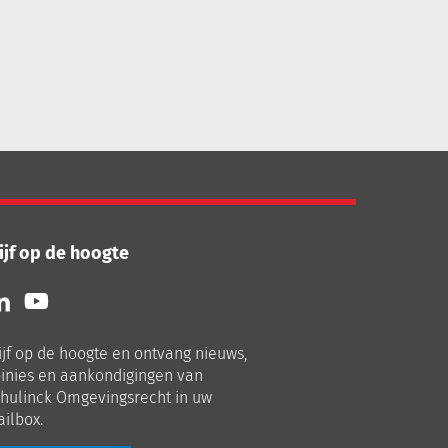
ijf op de hoogte
lg
Volg
ns
ons
p
op
ijf op de hoogte en ontvang nieuws,
nkedIn
Youtube
inies en aankondigingen van
hulinck Omgevingsrecht in uw
ilbox.