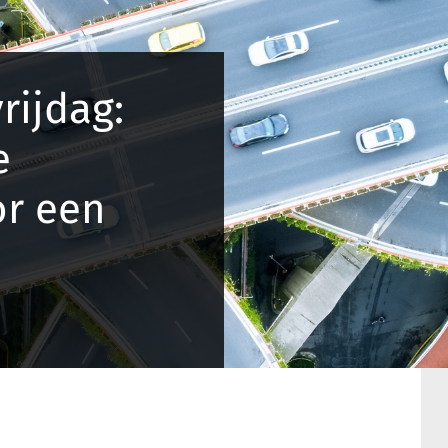
rijdag:
e
r een