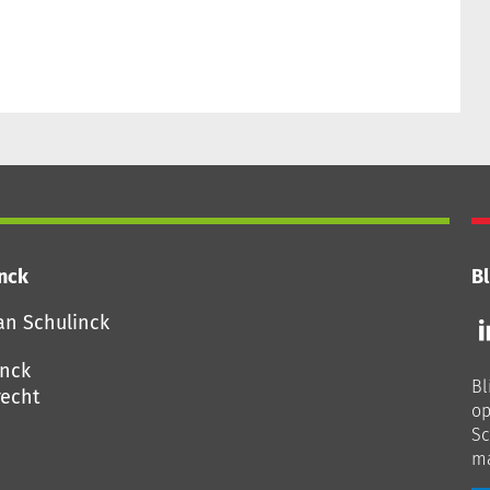
inck
Bl
Vo
an Schulinck
o
o
inck
Bl
Li
echt
op
Sc
ma