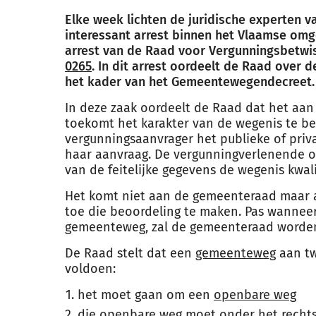
Elke week lichten de juridische experten 
interessant arrest binnen het Vlaamse omg
arrest van de Raad voor Vergunningsbetwi
0265
. In dit arrest oordeelt de Raad over 
het kader van het Gemeentewegendecreet.
In deze zaak oordeelt de Raad dat het aa
toekomt het karakter van de wegenis te beo
vergunningsaanvrager het publieke of priv
haar aanvraag. De vergunningverlenende 
van de feitelijke gegevens de wegenis kwali
Het komt niet aan de gemeenteraad maar 
toe die beoordeling te maken. Pas wanneer
gemeenteweg, zal de gemeenteraad worden
De Raad stelt dat een
gemeenteweg
aan tw
voldoen:
het moet gaan om een
openbare weg
die openbare weg moet onder het
recht