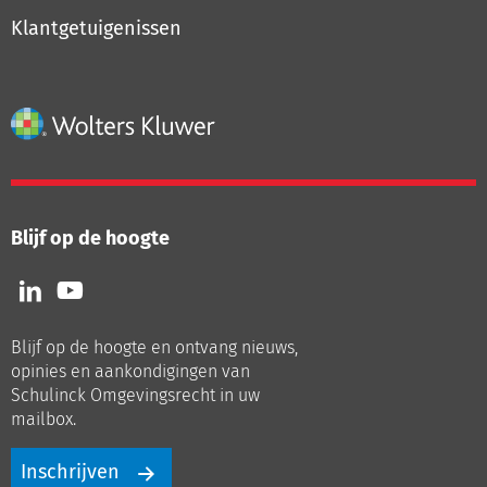
Klantgetuigenissen
Blijf op de hoogte
Volg
Volg
ons
ons
op
op
Blijf op de hoogte en ontvang nieuws,
LinkedIn
Youtube
opinies en aankondigingen van
Schulinck Omgevingsrecht in uw
mailbox.
Inschrijven