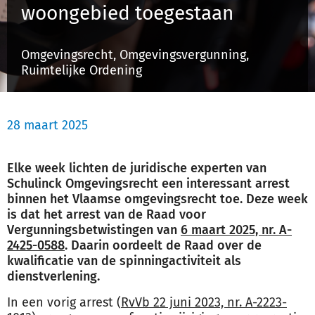
woongebied toegestaan
Schulinck Omgevingsrecht Databank
Over ons
Omgevingsrecht, Omgevingsvergunning,
Ruimtelijke Ordening
Contact
28 maart 2025
Inloggen
Elke week lichten de juridische experten van
Registreren
Schulinck Omgevingsrecht een interessant arrest
binnen het Vlaamse omgevingsrecht toe. Deze week
is dat het arrest van de Raad voor
Vergunningsbetwistingen van
6 maart 2025, nr. A-
2425-0588
. Daarin oordeelt de Raad over de
kwalificatie van de spinningactiviteit als
dienstverlening.
In een vorig arrest (
RvVb 22 juni 2023, nr. A-2223-