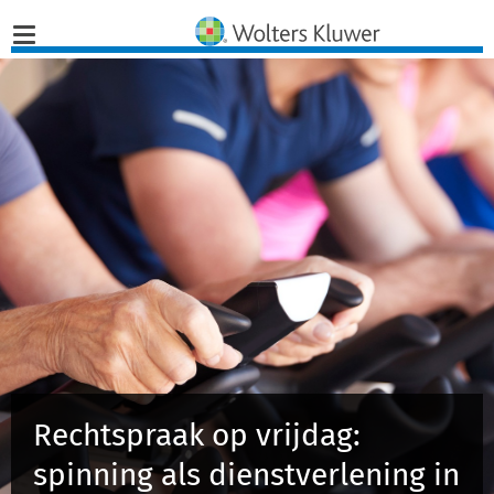
Home
Nieuws
Opinies
Infographics
Producten
Opleidingen
Rechtspraak op vrijdag:
spinning als dienstverlening in
Juridisch Advies