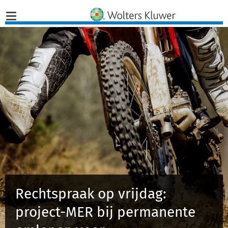
Home
Nieuws
Opinies
Infographics
Producten
Rechtspraak op vrijdag:
Opleidingen
project-MER bij permanente
Juridisch Advies