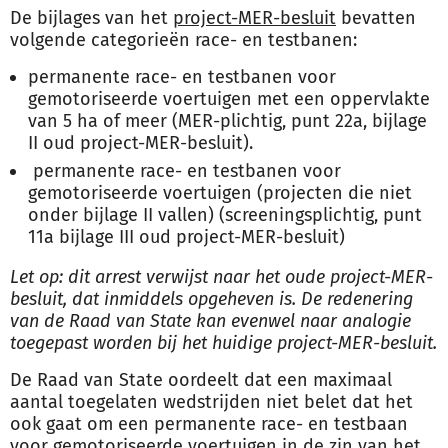
De bijlages van het
project-MER-besluit
bevatten
volgende categorieën race- en testbanen:
permanente race- en testbanen voor
gemotoriseerde voertuigen met een oppervlakte
van 5 ha of meer (MER-plichtig, punt 22a, bijlage
II oud project-MER-besluit).
permanente race- en testbanen voor
gemotoriseerde voertuigen (projecten die niet
onder bijlage II vallen) (screeningsplichtig, punt
11a bijlage III oud project-MER-besluit)
Let op:
dit arrest verwijst naar het oude project-MER-
besluit, dat inmiddels opgeheven is. De redenering
van de Raad van State kan evenwel naar analogie
toegepast worden bij het huidige project-MER-besluit.
De Raad van State oordeelt dat een maximaal
aantal toegelaten wedstrijden niet belet dat het
ook gaat om een permanente race- en testbaan
voor gemotoriseerde voertuigen in de zin van het