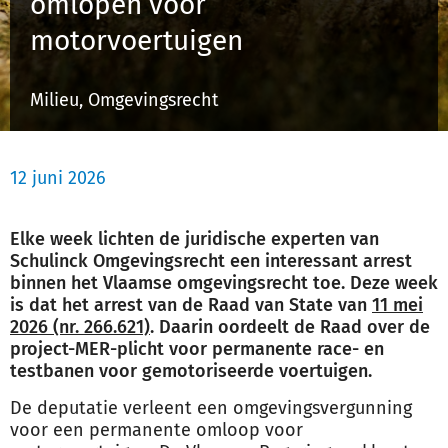
omlopen voor
Schulinck Omgevingsrecht Databank
motorvoertuigen
Over ons
Milieu, Omgevingsrecht
Contact
12 juni 2026
Inloggen
Elke week lichten de juridische experten van
Registreren
Schulinck Omgevingsrecht een interessant arrest
binnen het Vlaamse omgevingsrecht toe. Deze week
is dat het arrest van de Raad van State van
11 mei
2026 (nr. 266.621)
. Daarin oordeelt de Raad over de
project-MER-plicht voor permanente race- en
testbanen voor gemotoriseerde voertuigen.
De deputatie verleent een omgevingsvergunning
voor een permanente omloop voor