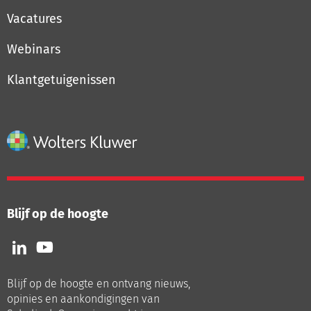
Vacatures
Webinars
Klantgetuigenissen
Blijf op de hoogte
Volg
Volg
ons
ons
op
op
Blijf op de hoogte en ontvang nieuws,
LinkedIn
Youtube
opinies en aankondigingen van