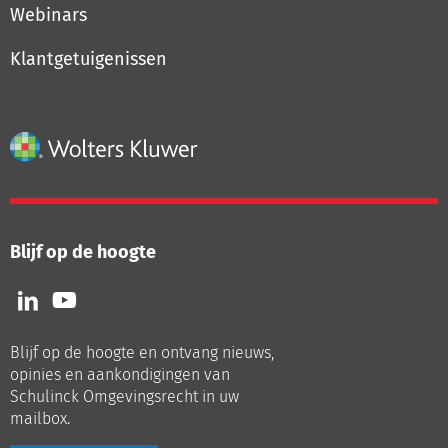
Webinars
Klantgetuigenissen
Blijf op de hoogte
Volg
Volg
ons
ons
op
op
Blijf op de hoogte en ontvang nieuws,
LinkedIn
Youtube
opinies en aankondigingen van
Schulinck Omgevingsrecht in uw
mailbox.