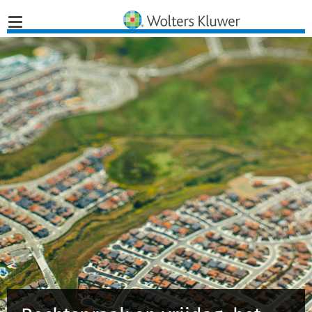
Home
Nieuws
Opinies
Infographics
Producten
Opleidingen
Juridisch Advies