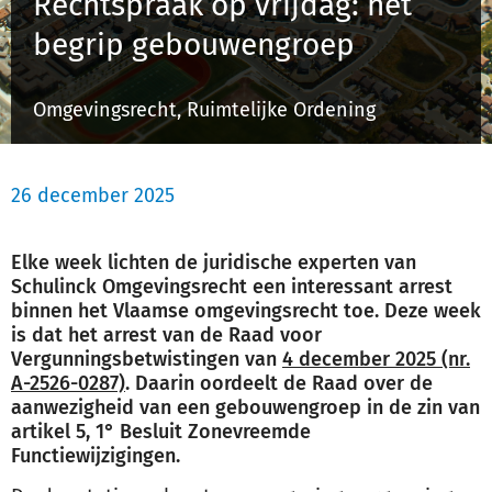
Rechtspraak op vrijdag: het
Schulinck Omgevingsrecht Databank
begrip gebouwengroep
Over ons
Omgevingsrecht, Ruimtelijke Ordening
Contact
26 december 2025
Inloggen
Elke week lichten de juridische experten van
Registreren
Schulinck Omgevingsrecht een interessant arrest
binnen het Vlaamse omgevingsrecht toe. Deze week
is dat het arrest van de Raad voor
Vergunningsbetwistingen van
4 december 2025 (nr.
A-2526-0287)
. Daarin oordeelt de Raad over de
aanwezigheid van een gebouwengroep in de zin van
artikel 5, 1° Besluit Zonevreemde
Functiewijzigingen.