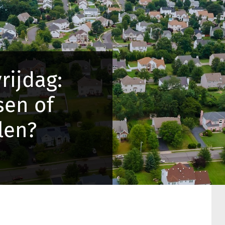
rijdag:
sen of
elen?