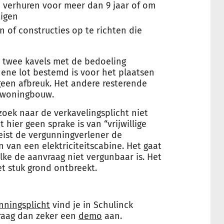
 verhuren voor meer dan 9 jaar of om
tigen
of constructies op te richten die
n twee kavels met de bedoeling
 ene lot bestemd is voor het plaatsen
geen afbreuk. Het andere resterende
 woningbouw.
oek naar de verkavelingsplicht niet
at hier geen sprake is van “vrijwillige
 eist de vergunningverlener de
van een elektriciteitscabine. Het gaat
e de aanvraag niet vergunbaar is. Het
het stuk grond ontbreekt.
nningsplicht
vind je in Schulinck
raag dan zeker een
demo
aan.