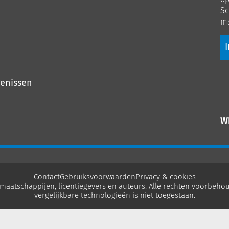
Sc
ma
I
genissen
W
Contact
Gebruiksvoorwaarden
Privacy & cookies
maatschappijen, licentiegevers en auteurs. Alle rechten voorbehou
vergelijkbare technologieën is niet toegestaan.