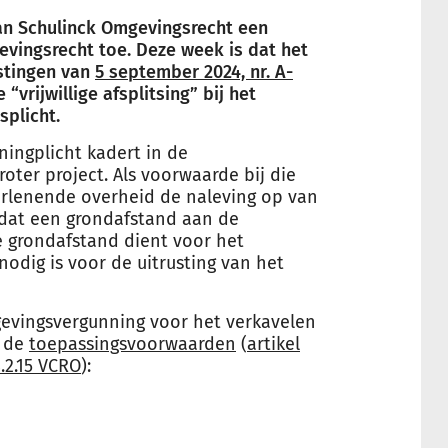
van Schulinck Omgevingsrecht een
evingsrecht toe. Deze week is dat het
stingen van
5 september 2024, nr. A-
“vrijwillige afsplitsing” bij het
plicht.
ingplicht kadert in de
ter project. Als voorwaarde bij die
rlenende overheid de naleving op van
kt dat een grondafstand aan de
e grondafstand dient voor het
nodig is voor de uitrusting van het
gevingsvergunning voor het verkavelen
n de
toepassingsvoorwaarden
(
artikel
4.2.15 VCRO
):