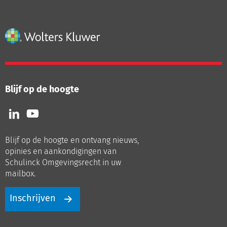
Blijf op de hoogte
Volg
Volg
ons
ons
op
op
Blijf op de hoogte en ontvang nieuws,
LinkedIn
Youtube
opinies en aankondigingen van
Schulinck Omgevingsrecht in uw
mailbox.
Inschrijven