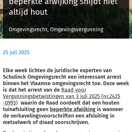
beperkte afwijking snijdt niet
Schulinck Omgevingsrecht Databank
altijd hout
Over ons
Omgevingsrecht, Omgevingsvergunning
Contact
25 juli 2025
Inloggen
Elke week lichten de juridische experten van
Registreren
Schulinck Omgevingsrecht een interessant arrest
binnen het Vlaamse omgevingsrecht toe. Deze week
is dat het arrest van de
Raad voor
Vergunningsbetwistingen van 3 juli 2025 (nr.2425
-0993)
waarin de Raad oordeelt dat
een houten
tuinafsluiting geen
beperkte afwijking
is wanneer
de verkavelingsvoorschriften een afsluiting in
metselwerk of draad voorschrijven.