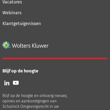
Vacatures
Webinars
Klantgetuigenissen
Blijf op de hoogte
Volg
Volg
ons
ons
op
op
Blijf op de hoogte en ontvang nieuws,
LinkedIn
Youtube
opinies en aankondigingen van
Schulinck Omgevingsrecht in uw