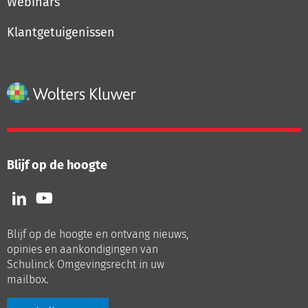
Webinars
Klantgetuigenissen
Blijf op de hoogte
Volg
Volg
ons
ons
op
op
Blijf op de hoogte en ontvang nieuws,
LinkedIn
Youtube
opinies en aankondigingen van
Schulinck Omgevingsrecht in uw
mailbox.