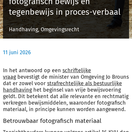
fotografisch bewijs en
Schulinck Omgevingsrecht Databank
tegenbewijs in proces-verbaal
Over ons
Handhaving, Omgevingsrecht
Contact
11 juni 2026
Inloggen
In het antwoord op een
schriftelijke
Registreren
vraag
bevestigt de minister van Omgeving Jo Brouns
dat er zowel voor
strafrechtelijke als bestuurlijke
handhaving
het beginsel van vrije bewijsvoering
geldt. Dit betekent dat alle relevante en rechtmatig
verkregen bewijsmiddelen, waaronder fotografisch
materiaal, in principe kunnen worden aangewend.
Betrouwbaar fotografisch materiaal