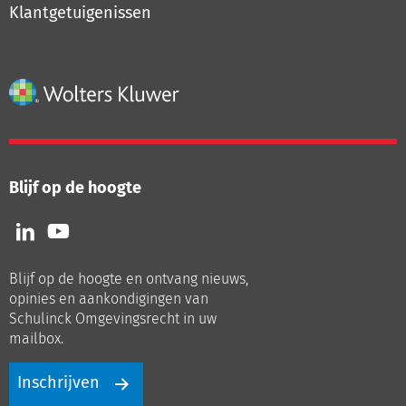
Klantgetuigenissen
Blijf op de hoogte
Volg
Volg
ons
ons
op
op
Blijf op de hoogte en ontvang nieuws,
LinkedIn
Youtube
opinies en aankondigingen van
Schulinck Omgevingsrecht in uw
mailbox.
Inschrijven