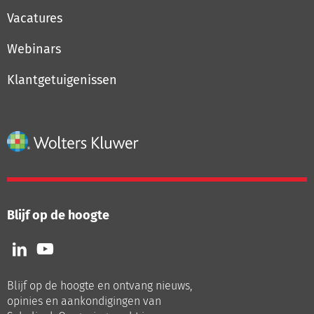
Vacatures
Webinars
Klantgetuigenissen
Blijf op de hoogte
Volg
Volg
ons
ons
op
op
Blijf op de hoogte en ontvang nieuws,
LinkedIn
Youtube
opinies en aankondigingen van